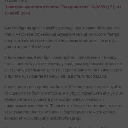
13 нояб. 2014
Электронная версия газеты "Владивосток" №3639 (171) от
13 нояб. 2014
Как сообщила пресс-служба учреждения, причиной переноса
стало массовое отравление музыкантов Приморского театра
оперы и балета, случившееся во время коротких – всего два
дня – гастролей в Москве.
В воскресенье, 9 ноября, оркестранты прилетели в столицу,
чтобы принять участие в международном хоровом конгрессе и
выступить в Большом зале консерватории имени Чайковского.
В полете музыканты перекусили, а в отеле пообедали.
К вечернему выступлению более 30 человек не смогли выйти
на сцену из-за боли в желудке. А к утру следующего дня уже 38
музыкантов оказались в разных больницах Москвы с
пищевым отравлением. То ли из-за обеда в гостинице, то ли из-
за некачественного питания на борту самолета – это сейчас
выясняет московский Роспотребнадзор.