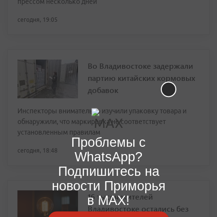
прессом несколько дней
сегодня, 19:05
Во Владивостоке задержали
партию китайских кормовых
добавок
Инспекторы внимательно изучили упаковку товара и
обнаружили, что маркировка не соответствует
установленным правилам
Проблемы с
сегодня, 18:48
WhatsApp?
Подпишитесь на
новости Приморья
16 тысяч жителей
в MAX!
Владивостоке остались без