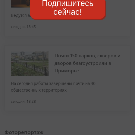
Подпишитесь
света из-за аварии
сейчас!
Ведутся аварийно-восстановительные работы.
сегодня, 18:45
Почти 150 парков, скверов и
дворов благоустроили в
Приморье
На сегодня работы завершены почти на 40
общественных территориях
сегодня, 18:28
Фоторепортаж