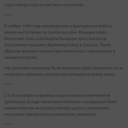
подготовку) и просто местного населения.
* * *
В ноябре 1944 года американские и французские войска
начали наступление на северо-востоке Франции через
Вогезские горы, освободили большую часть Эльзаса и
Лотарингии и вышли к Верхнему Рейну в Эльзасе. Таким
образом, вермахт потерял практически все свои позиции в
Западной Европе.
Наступление союзников было временно приостановлено из-за
нехватки снабжения, которое они наладили к началу зимы.
* * *
С 6 по 8 ноября на фронтах существенных изменений не
произошло. В ходе локальных наземных и воздушных боев
нашим войскам на разных участках удалось уничтожить
несколько танков и шесть вражеских самолетов.
* * *