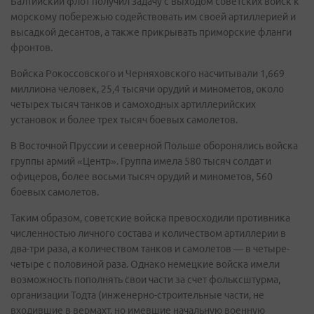
Балтийский флот получил задачу с выходом советских войск к
морскому побережью содействовать им своей артиллерией и
высадкой десантов, а также прикрывать приморские фланги
фронтов.
Войска Рокоссовского и Черняховского насчитывали 1,669
миллиона человек, 25,4 тысячи орудий и минометов, около
четырех тысяч танков и самоходных артиллерийских
установок и более трех тысяч боевых самолетов.
В Восточной Пруссии и северной Польше оборонялись войска
группы армий «Центр». Группа имела 580 тысяч солдат и
офицеров, более восьми тысяч орудий и минометов, 560
боевых самолетов.
Таким образом, советские войска превосходили противника
численностью личного состава и количеством артиллерии в
два-три раза, а количеством танков и самолетов — в четыре-
четыре с половиной раза. Однако немецкие войска имели
возможность пополнять свои части за счет фольксштурма,
организации Тодта (инженерно-строительные части, не
входившие в вермахт, но имевшие начальную военную