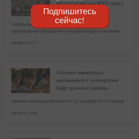
решать вопросы ЖКХ через
Подпишитесь
домовые чаты в МАХ
сейчас!
Теперь через платформу можно направлять
официальные обращения в управляющую компанию
сегодня, 21:27
Осенние каникулы у
школьников с четвертями
будут длиннее зимних
Зимние каникулы продлятся с 31 декабря по 10 января
сегодня, 21:06