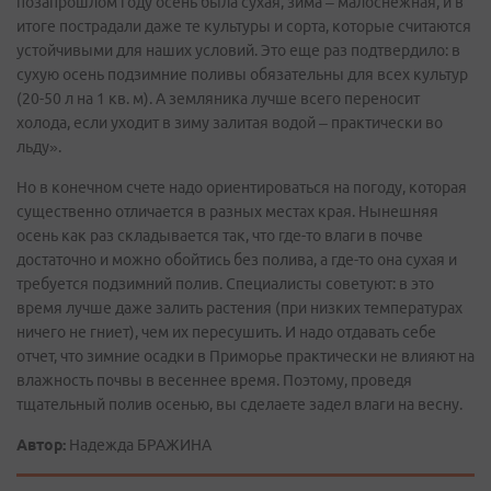
позапрошлом году осень была сухая, зима – малоснежная, и в
итоге пострадали даже те культуры и сорта, которые считаются
устойчивыми для наших условий. Это еще раз подтвердило: в
сухую осень подзимние поливы обязательны для всех культур
(20-50 л на 1 кв. м). А земляника лучше всего переносит
холода, если уходит в зиму залитая водой – практически во
льду».
Но в конечном счете надо ориентироваться на погоду, которая
существенно отличается в разных местах края. Нынешняя
осень как раз складывается так, что где-то влаги в почве
достаточно и можно обойтись без полива, а где-то она сухая и
требуется подзимний полив. Специалисты советуют: в это
время лучше даже залить растения (при низких температурах
ничего не гниет), чем их пересушить. И надо отдавать себе
отчет, что зимние осадки в Приморье практически не влияют на
влажность почвы в весеннее время. Поэтому, проведя
тщательный полив осенью, вы сделаете задел влаги на весну.
Автор:
Надежда БРАЖИНА