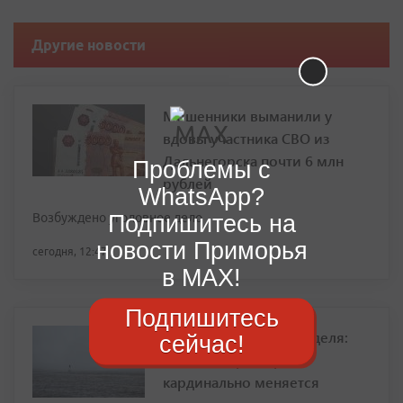
Другие новости
Мошенники выманили у
вдовы участника СВО из
Дальнегорска почти 6 млн
Проблемы с
рублей
WhatsApp?
Подпишитесь на
Возбуждено уголовное дело
новости Приморья
сегодня, 12:47
в MAX!
Подпишитесь
Спад жары и ясная неделя:
сейчас!
погода в Приморье
кардинально меняется