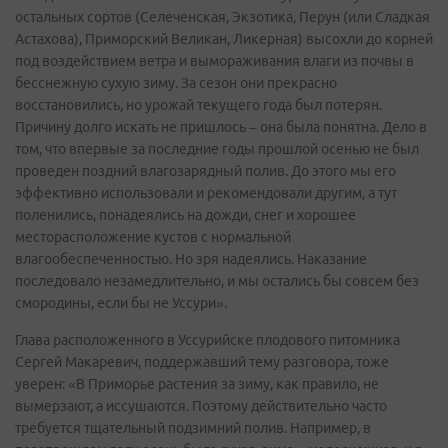
остальных сортов (Селеченская, Экзотика, Перун (или Сладкая
Астахова), Приморский Великан, Ликерная) высохли до корней
под воздействием ветра и вымораживания влаги из почвы в
бесснежную сухую зиму. За сезон они прекрасно
восстановились, но урожай текущего года был потерян.
Причину долго искать не пришлось – она была понятна. Дело в
том, что впервые за последние годы прошлой осенью не был
проведен поздний влагозарядный полив. До этого мы его
эффективно использовали и рекомендовали другим, а тут
поленились, понадеялись на дожди, снег и хорошее
месторасположение кустов с нормальной
влагообеспеченностью. Но зря надеялись. Наказание
последовало незамедлительно, и мы остались бы совсем без
смородины, если бы не Уссури».
Глава расположенного в Уссурийске плодового питомника
Сергей Макаревич, поддержавший тему разговора, тоже
уверен: «В Приморье растения за зиму, как правило, не
вымерзают, а иссушаются. Поэтому действительно часто
требуется тщательный подзимний полив. Например, в