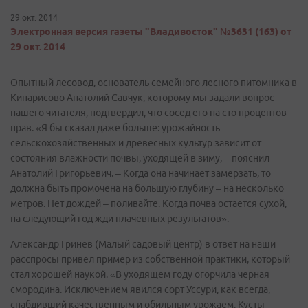
29 окт. 2014
Электронная версия газеты "Владивосток" №3631 (163) от
29 окт. 2014
Опытный лесовод, основатель семейного лесного питомника в
Кипарисово Анатолий Савчук, которому мы задали вопрос
нашего читателя, подтвердил, что сосед его на сто процентов
прав. «Я бы сказал даже больше: урожайность
сельскохозяйственных и древесных культур зависит от
состояния влажности почвы, уходящей в зиму, – пояснил
Анатолий Григорьевич. – Когда она начинает замерзать, то
должна быть промочена на большую глубину – на несколько
метров. Нет дождей – поливайте. Когда почва остается сухой,
на следующий год жди плачевных результатов».
Александр Гринев (Малый садовый центр) в ответ на наши
расспросы привел пример из собственной практики, который
стал хорошей наукой. «В уходящем году огорчила черная
смородина. Исключением явился сорт Уссури, как всегда,
снабдивший качественным и обильным урожаем. Кусты