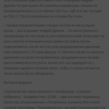
ООО «Газпром трансгаз Томск» ОАО «Газпром» Андрей
Драчев. Он рассказал об основных параметрах станции: ее
производительность составляет 263 тыс. куб. м в час. Газ идет
на ТЭЦ-1, ТЭЦ-2 и котельные на острове Русском.
– Газораспределительная станция состоит из нескольких
узлов, – рассказывает Андрей Драчев. – Из магистрального
газопровода газ поступает в узел переключений, затем идет на
узел очистки от механических примесей, влаги, потом
подогревается, после чего на узле редуцирования давление
газа снижается с 75 атмосфер до 12. Именно такой газ низкого
давления поступает потребителям, предварительно пройдя
узел коммерческого учета. Затем этот газ одорируется, с
помощью одоранта получая запах, чтобы в случае утечки газ
легко можно было обнаружить.
Взгляд в будущее
Строительство магистрального газопровода «Сахалин –
Хабаровск – Владивосток» (СХВ) – один из инвестиционных
проектов, реализованных «Газпромом» в рамках Восточной
газовой программы. Природный газ с шельфа Сахалина идет на