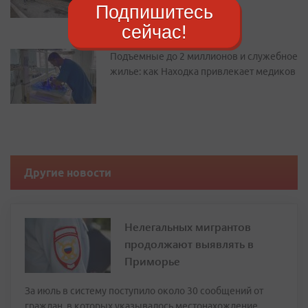
Дальнегорск
Подпишитесь
сейчас!
Подъемные до 2 миллионов и служебное
жилье: как Находка привлекает медиков
Другие новости
Нелегальных мигрантов
продолжают выявлять в
Приморье
За июль в систему поступило около 30 сообщений от
граждан, в которых указывалось местонахождение