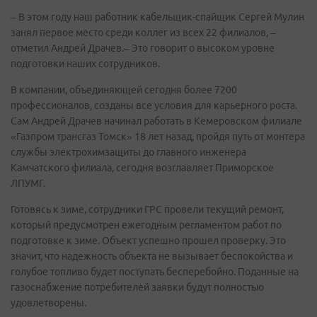
– В этом году наш работник кабельщик-спайщик Сергей Мулин
занял первое место среди коллег из всех 22 филиалов, –
отметил Андрей Драчев.– Это говорит о высоком уровне
подготовки наших сотрудников.
В компании, объединяющей сегодня более 7200
профессионалов, созданы все условия для карьерного роста.
Сам Андрей Драчев начинал работать в Кемеровском филиале
«Газпром трансгаз Томск» 18 лет назад, пройдя путь от монтера
службы электрохимзащиты до главного инженера
Камчатского филиала, сегодня возглавляет Приморское
ЛПУМГ.
Готовясь к зиме, сотрудники ГРС провели текущий ремонт,
который предусмотрен ежегодным регламентом работ по
подготовке к зиме. Объект успешно прошел проверку. Это
значит, что надежность объекта не вызывает беспокойства и
голубое топливо будет поступать бесперебойно. Поданные на
газоснабжение потребителей заявки будут полностью
удовлетворены.