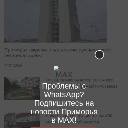
Приморье закрепилось в десятке лучших инвест-
регионов страны
17.07.2026
От уютного двора до горнолыжного
Проблемы с
курорта: как преображается Арсеньев
WhatsApp?
Подпишитесь на
новости Приморья
Новый парк, сквер с фонтаном и 50
в MAX!
квартир: как преображается