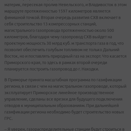
материк, пересекая пролив Невельского, и Владивосток в этом
маршруте протяженностью 1597 километров является
финишной точкой. Вторая очередь развития СХВ включает в
себя строительство 13 компрессорных станций,
магистрального газопровода протяженностью около 500
километров, благодаря чему газопровод СХВ выйдет на
проектную мощность 30 млрд куб. м транспорта газа в год, что
позволит обеспечить голубым топливом не только Дальний
Восток, но и поставлять природный газ на экспорт. Что касается
Приморского края, то здесь в рамках второй очереди
планируется построить газопровод до г. Находки.
В Приморье принята масштабная программа по газификации
региона, в связи с чем на магистральном газопроводе, который
эксплуатирует Приморское линейное производственное
управление, сделаны все врезки для будущего подключения
отводов к муниципальным образованиям. При дальнейшей
газификации региона необходимо будет строительство новых
ГРС.
– Я уверен, газораспределительные станции будут строиться в