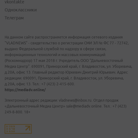
vkontakte
Одноклассники
Телеграм
На данном сайте распространяется информация сетевого издания
"VLADNEWS" - свидетельство о регистрации СМИ ЭЛ № ФС 77 - 72742,
выдано Федеральной службой по надзору в сфере связи,
информационных технологий и массовых коммуникаций
(Роскомнадзор) 17 мая 2018 г. Учредитель ООО "Дальневосточный
Медиа Центр". 690091, Приморский край, г. Владивосток, ул. Уборевича,
д.20А, офис 13. Главный редактор Юркевич Дмитрий Юрьевич. Адрес
редакции: 690091, Приморский край, г. Владивосток, ул. Уборевича,
д.20А, офис 13. Тел.: +7 (423) 2-415-600.
https://mediadv.online/
Электронный адрес редакции: vladnews@inbox.ru. Отдел продаж
«Дальневосточный Медиа Центр» sale@mediadv.online. Тел.: +7 (423)
249-8-800. 18+