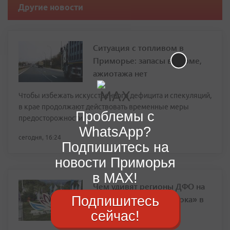
Другие новости
Ситуация с топливом в
Приморье: запасы в норме,
ажиотажа нет
Чтобы избежать искусственного дефицита и спекуляций,
в крае продолжают действовать временные меры
Проблемы с
предосторожности
WhatsApp?
сегодня, 16:24
Подпишитесь на
новости Приморья
в MAX!
Чем удивят регионы ДФО на
Подпишитесь
«Улице Дальнего Востока» в
этом году на ВЭФ
сейчас!