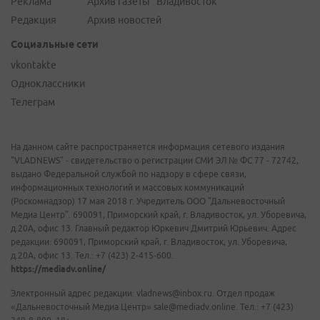
Реклама
Архив газеты "Владивосток"
Редакция
Архив новостей
Социальные сети
vkontakte
Одноклассники
Телеграм
На данном сайте распространяется информация сетевого издания
"VLADNEWS" - свидетельство о регистрации СМИ ЭЛ № ФС 77 - 72742,
выдано Федеральной службой по надзору в сфере связи,
информационных технологий и массовых коммуникаций
(Роскомнадзор) 17 мая 2018 г. Учредитель ООО "Дальневосточный
Медиа Центр". 690091, Приморский край, г. Владивосток, ул. Уборевича,
д.20А, офис 13. Главный редактор Юркевич Дмитрий Юрьевич. Адрес
редакции: 690091, Приморский край, г. Владивосток, ул. Уборевича,
д.20А, офис 13. Тел.: +7 (423) 2-415-600.
https://mediadv.online/
Электронный адрес редакции: vladnews@inbox.ru. Отдел продаж
«Дальневосточный Медиа Центр» sale@mediadv.online. Тел.: +7 (423)