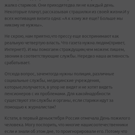
жалко стариков. Они приходятедва ли не каждый день.
Некоторые плачут, рассказывая страшилки из своей жизни.И у
всех мотивация визита одна: «А к кому же еще? Больше мы
никому не нужны».
Не скрою, нам приятно,что прессу еще воспринимают как
реальную четвертую власть. Что газета нужна людям(привет,
Интернет!). И мы помогаем страждущим,чем можем: пишем,
звоним в соответствующие службы. Нередко наша активность
срабатывает.
Отсюда вопрос, зачемтогда нужны полиция, различные
социальные службы, медицинские учреждения,
которые,получается, в упор не видят и не хотят видеть
пенсионеров с их проблемами. Для какойнадобности
существуют эти службы и органы, если старики идут за
помощью к журналистам?
Кстати, в первый деньоктября Россия отмечала День пожилого
человека. Могу поспорить, что многие нашисоотечественники
если и знали об этом дне, то проигнорировали его. Потому что