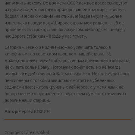
напомнить некому. Во времена СССР каждое воскресноеутро
из динамика, что висел в коридоре нашей квартиры, звенела
бодрая «Песня о Родине»на стихи Лебедева-Кумача. Более
известнаяв народе как «Широка страна моя родная…». В ее
припеве есть строка, ставшая лозунгом: «Молодым – везде у
нас дорога,старикам – везде у нас почет».
Сегодня «Песню о Родине»можно услышать только в
кинофильмах о советском прошлом нашей страны. И,
может,оно к лучшему. Чтобы россиянам преклонного возраста
не сыпать соль на рану. Потомукак почет есть, но не всегда
реальный и действенный. Как мне кажется. Не потомули наши
пенсионеры с тоской и завистью смотрят на убеленных
сединами пассажировкруизных лайнеров. И у меня язык не
поворачивается произнести вслух, о чем думаютв эти минуты
дорогие наши старики.
Автор:
Сергей КОЖИН
Comments are disabled