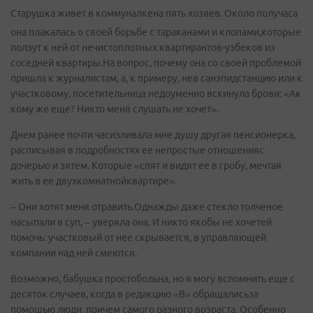
Старушка живет в коммуналкена пять хозяев. Около получаса
она плакалась о своей борьбе с тараканами и клопами,которые
ползут к ней от нечистоплотных квартирантов-узбеков из
соседней квартиры.На вопрос, почему она со своей проблемой
пришла к журналистам, а, к примеру, нев санэпидстанцию или к
участковому, посетительница недоуменно вскинула брови: «Ак
кому же еще? Никто меня слушать не хочет».
Днем ранее почти часизливала мне душу другая пенсионерка,
расписывая в подробностях ее непростые отношенияс
дочерью и зятем. Которые «спят и видят ее в гробу, мечтая
жить в ее двухкомнатнойквартире».
– Они хотят меня отравить.Однажды даже стекло толченое
насыпали в суп, – уверяла она. И никто якобы не хочетей
помочь: участковый от нее скрывается, в управляющей
компании над ней смеются.
Возможно, бабушка простобольна, но я могу вспомнить еще с
десяток случаев, когда в редакцию «В» обращалисьза
помощью люди, причем самого разного возраста. Особенно