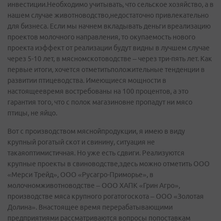
инвестиции.Необходимо учитывать, что сельское хозяйство, а в
нашем случае животноводство,недостаточно привлекательно
для бизнеса. Если мы начнем вкладывать деньги вреализацию
проектов молочного направления, то окупаемость нового
проекта иэффект от реализации будут видны в лучшем случае
через 5-10 лет, в мясномскотоводстве – через три-пять лет. Как
первые итоги, хочется отметитьположительные тенденции в
развитии птицеводства. Имеющиеся мощности в
настоящеевремя востребованы на 100 процентов, а это
гарантия того, что с полок магазиновне пропадут ни мясо
птицы, не яйцо.
Вот с производством мяснойпродукции, я имею в виду
крупный рогатый скот и свинину, ситуация не
такаяоптимистичная. Но уже есть сдвиги. Реализуются
крупные проекты в свиноводстве,здесь можно отметить ООО
«Мерси Трейд», ООО «Русагро-Приморье», в
молочномживотноводстве – ООО ХАПК «Грин Агро»,
производстве мяса крупного рогатогоскота – ООО «Золотая
Долина». Внастоящее время перерабатывающими
предприятиями рассматриваются вопросы попоставкам