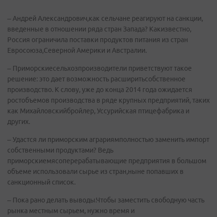
– Андрей Александрович,как сельчане реагируют на санкции,
введенные в отношении ряда стран Запада? Какизвестно,
Россия ограничила поставки продуктов питания из стран
Евросоюза,Северной Америки и Австралии.
– Приморскиесельхозпроизводители приветствуют такое
решение: это дает возможность расширитьсобственное
производство. К слову, уже до конца 2014 года ожидается
ростобъемов производства в ряде крупных предприятий, таких
как Михайловскийбройлер, Уссурийская птицефабрика и
других.
– Удастся ли приморским аграриямполностью заменить импорт
собственными продуктами? Ведь
приморскиемясоперерабатывающие предприятия в большом
объеме использовали сырье из стран,ныне попавших в
санкционный список.
– Пока рано делать выводы.Чтобы заместить свободную часть
рынка местным сырьем, нужно время и