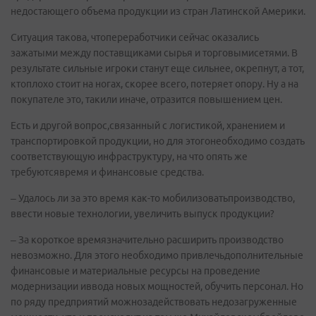
недостающего объема продукции из стран Латинской Америки.
Ситуация такова, чтопереработчики сейчас оказались
зажатыми между поставщиками сырья и торговымисетями. В
результате сильные игроки станут еще сильнее, окрепнут, а тот,
ктоплохо стоит на ногах, скорее всего, потеряет опору. Ну а на
покупателе это, такили иначе, отразится повышением цен.
Есть и другой вопрос,связанный с логистикой, хранением и
транспортировкой продукции, но для этогонеобходимо создать
соответствующую инфраструктуру, на что опять же
требуютсявремя и финансовые средства.
– Удалось ли за это время как-то мобилизоватьпроизводство,
ввести новые технологии, увеличить выпуск продукции?
– За короткое времязначительно расширить производство
невозможно. Для этого необходимо привлечьдополнительные
финансовые и материальные ресурсы на проведение
модернизации иввода новых мощностей, обучить персонал. Но
по ряду предприятий можнозадействовать недозагруженные