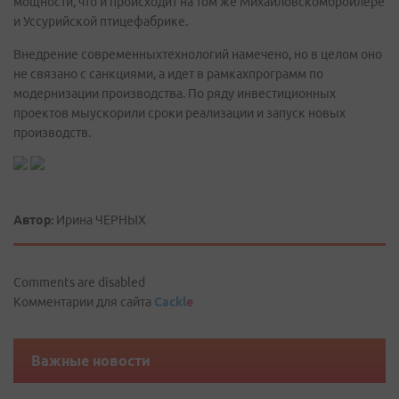
мощности, что и происходит на том же Михайловскомбройлере
и Уссурийской птицефабрике.
Внедрение современныхтехнологий намечено, но в целом оно
не связано с санкциями, а идет в рамкахпрограмм по
модернизации производства. По ряду инвестиционных
проектов мыускорили сроки реализации и запуск новых
производств.
Автор:
Ирина ЧЕРНЫХ
Comments are disabled
Комментарии для сайта
Cackl
e
Важные новости