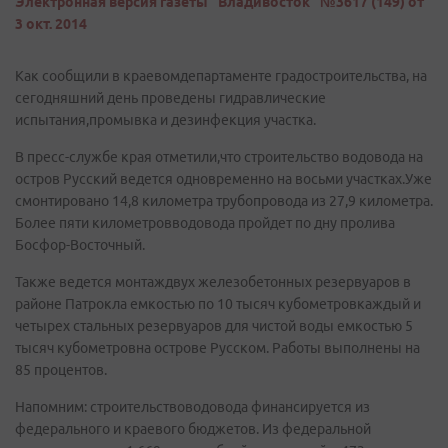
Электронная версия газеты "Владивосток" №3617 (149) от
3 окт. 2014
Как сообщили в краевомдепартаменте градостроительства, на
сегодняшний день проведены гидравлические
испытания,промывка и дезинфекция участка.
В пресс-службе края отметили,что строительство водовода на
остров Русский ведется одновременно на восьми участках.Уже
смонтировано 14,8 километра трубопровода из 27,9 километра.
Более пяти километровводовода пройдет по дну пролива
Босфор-Восточный.
Также ведется монтаждвух железобетонных резервуаров в
районе Патрокла емкостью по 10 тысяч кубометровкаждый и
четырех стальных резервуаров для чистой воды емкостью 5
тысяч кубометровна острове Русском. Работы выполнены на
85 процентов.
Напомним: строительствоводовода финансируется из
федерального и краевого бюджетов. Из федеральной