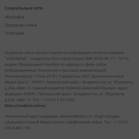
Социальные сети
vkontakte
Одноклассники
Телеграм
На данном сайте распространяется информация сетевого издания
"VLADNEWS" - свидетельство о регистрации СМИ ЭЛ № ФС 77 - 72742,
выдано Федеральной службой по надзору в сфере связи,
информационных технологий и массовых коммуникаций
(Роскомнадзор) 17 мая 2018 г. Учредитель ООО "Дальневосточный
Медиа Центр". 690091, Приморский край, г. Владивосток, ул. Уборевича,
д.20А, офис 13. Главный редактор Юркевич Дмитрий Юрьевич. Адрес
редакции: 690091, Приморский край, г. Владивосток, ул. Уборевича,
д.20А, офис 13. Тел.: +7 (423) 2-415-600.
https://mediadv.online/
Электронный адрес редакции: vladnews@inbox.ru. Отдел продаж
«Дальневосточный Медиа Центр» sale@mediadv.online. Тел.: +7 (423)
249-8-800. 18+