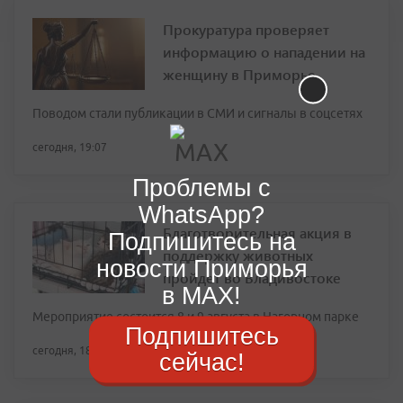
Прокуратура проверяет
информацию о нападении на
женщину в Приморье
Поводом стали публикации в СМИ и сигналы в соцсетях
сегодня, 19:07
Проблемы с
WhatsApp?
Благотворительная акция в
Подпишитесь на
поддержку животных
новости Приморья
пройдет во Владивостоке
в MAX!
Мероприятие состоится 8 и 9 августа в Нагорном парке
Подпишитесь
сегодня, 18:28
сейчас!