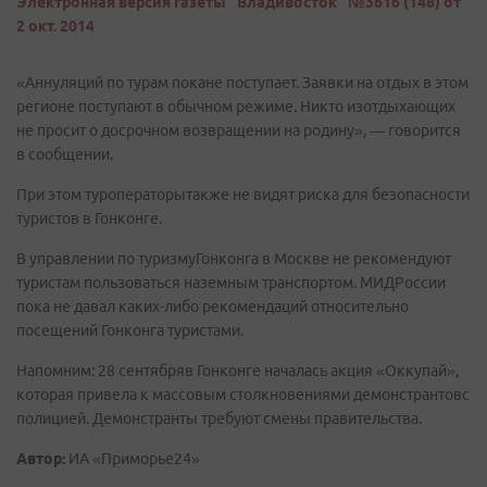
Электронная версия газеты "Владивосток" №3616 (148) от
2 окт. 2014
«Аннуляций по турам покане поступает. Заявки на отдых в этом
регионе поступают в обычном режиме. Никто изотдыхающих
не просит о досрочном возвращении на родину», — говорится
в сообщении.
При этом туроператорытакже не видят риска для безопасности
туристов в Гонконге.
В управлении по туризмуГонконга в Москве не рекомендуют
туристам пользоваться наземным транспортом. МИДРоссии
пока не давал каких-либо рекомендаций относительно
посещений Гонконга туристами.
Напомним: 28 сентябряв Гонконге началась акция «Оккупай»,
которая привела к массовым столкновениями демонстрантовс
полицией. Демонстранты требуют смены правительства.
Автор:
ИА «Приморье24»