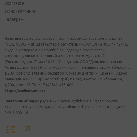
vkontakte
Одноклассники
Телеграм
На данном сайте распространяется информация сетевого издания
"VLADNEWS" - свидетельство о регистрации СМИ ЭЛ № ФС 77 - 72742,
выдано Федеральной службой по надзору в сфере связи,
информационных технологий и массовых коммуникаций
(Роскомнадзор) 17 мая 2018 г. Учредитель ООО "Дальневосточный
Медиа Центр". 690091, Приморский край, г. Владивосток, ул. Уборевича,
д.20А, офис 13. Главный редактор Юркевич Дмитрий Юрьевич. Адрес
редакции: 690091, Приморский край, г. Владивосток, ул. Уборевича,
д.20А, офис 13. Тел.: +7 (423) 2-415-600.
https://mediadv.online/
Электронный адрес редакции: vladnews@inbox.ru. Отдел продаж
«Дальневосточный Медиа Центр» sale@mediadv.online. Тел.: +7 (423)
249-8-800. 18+