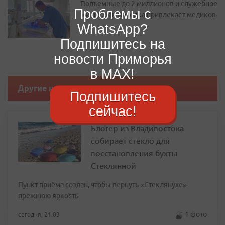
Подъемные до 2 миллионов и служебное
Проблемы с
жилье: как Находка привлекает медиков
WhatsApp?
Подпишитесь на
новости Приморья
в MAX!
Другие новости
Подпишитесь
сейчас!
Блогер из Владивостока
собирает стекло для
восстановления бухты
Стеклянной
Пункт приёма создан, чтобы вернуть «Стеклянухе»
прежнюю яркость
1 фото
сегодня, 21:03