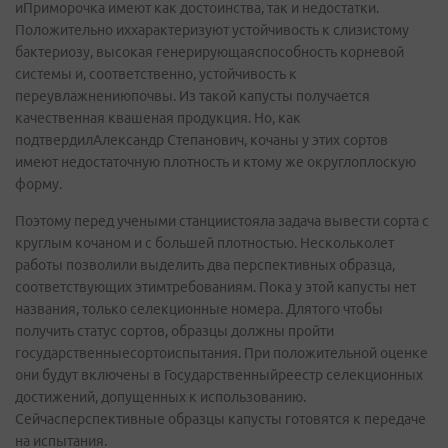
иПриморочка имеют как достоинства, так и недостатки.
Положительно иххарактеризуют устойчивость к слизистому
бактериозу, высокая генерирующаяспособность корневой
системы и, соответственно, устойчивость к
переувлажнениюпочвы. Из такой капусты получается
качественная квашеная продукция. Но, как
подтвердилАлександр Степанович, кочаны у этих сортов
имеют недостаточную плотность и ктому же округло­плоскую
форму.
Поэтому перед учеными станциистояла задача вывести сорта с
круглым кочаном и с большей плотностью. Нескольколет
работы позволили выделить два перспективных образца,
соответствующих этимтребованиям. Пока у этой капусты нет
названия, только селекционные номера. Длятого чтобы
получить статус сортов, образцы должны пройти
государственныесортоиспытания. При положительной оценке
они будут включены в Государственныйреестр селекционных
достижений, допущенных к использованию.
Сейчасперспективные образцы капусты готовятся к передаче
на испытания.