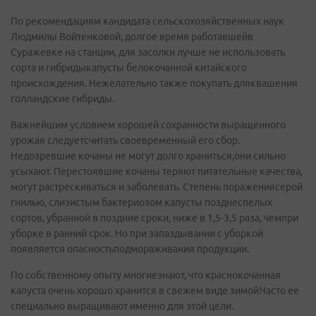
По рекомендациям кандидата сельскохозяйственных наук
Людмилы Войтенковой, долгое время работавшейв
Суражевке на станции, для засолки лучше не использовать
сорта и гибридыкапусты белокочанной китайского
происхождения. Нежелательно также покупать дляквашения
голландские гибриды.
Важнейшим условием хорошей сохранности выращенного
урожая следуетсчитать своевременный его сбор.
Недозревшие кочаны не могут долго храниться,они сильно
усыхают. Перестоявшие кочаны теряют питательные качества,
могут растрескиваться и заболевать. Степень поражениясерой
гнилью, слизистым бактериозом капусты позднеспелых
сортов, убранной в поздние сроки, ниже в 1,5-­3,5 раза, чемпри
уборке в ранний срок. Но при запаздывании с уборкой
появляется опасностьподмораживания продукции.
По собственному опыту многиезнают, что краснокочанная
капуста очень хорошо хранится в свежем виде зимой.Часто ее
специально выращивают именно для этой цели.