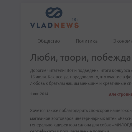
Общество
Политика
Эконом
Люби, твори, побежда
Дорогие читатели! Вот и подведены итоги конкурса 
16 июля. Как всегда, порадовало то, что участие в 
любовь к братьям нашим меньшим и креативные спо
1 окт. 2014
Электронна
Хочется также поблагодарить спонсоров нашегокон
магазинов зоотоваров иветеринарных аптек «Рэкс
генеральногодиректора салона для собак «МИЛОРД
сертификаты и поощрительные подарки.