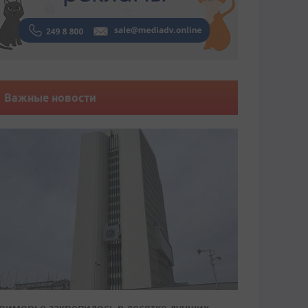
Важные новости
риморье закрепилось в десятке лучших