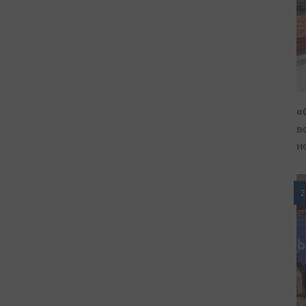
«
в
н
2