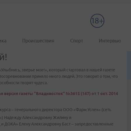
ика
Происшествия
Спорт
Интервью
й!
«Улыбнись, зверье мое!», который стартовал в нашей газете
фотосоревновании приняло много людей. Это говорит о том, что
собности творят чудеса.
я версия газеты "Владивосток" №3615 (147) от 1 окт. 2014
курса – генерального директора ООО «Фарм Успех» (сеть
и») Надежду Александровну Жилину и
 и ДОКА» Елену Александровну Баст – запредоставленные