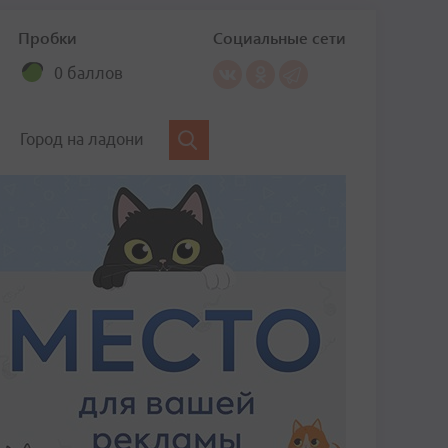
Пробки
Социальные сети
0 баллов
Город на ладони