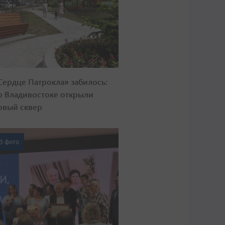
Сердце Патрокла» забилось:
о Владивостоке открыли
овый сквер
3 фото