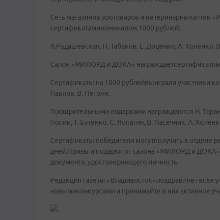
Сеть магазинов зоотоваров и ветеринарныхаптек «Р
сертификатаминоминалом 1000 рублей:
А.Радашевская, П. Табаков, Е. Доценко, А. Холенко, 
Салон «МИЛОРД и ДОКА» награждаетсертификатом н
Сертификаты на 1000 рублейвыиграли участники конк
Павлов, В. Петоян.
Поощрительными подарками награждаются Н. Таран, 
Попик, Т. Бутенко, С. Лопатин, В. Пасечник, А. Холенк
Сертификаты победители могутполучить в отделе 
дней.Призы и подарки от салона «МИЛОРД и ДОКА» 
документа, удостоверяющего личность.
Редакция газеты «Владивосток»поздравляет всех у
новымиконкурсами и принимайте в них активное уч