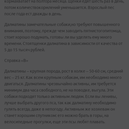
кормахватает на полтора месяца. Щенки едят шесть раз в день,
потом количествокормлений уменьшается. Взрослый пес
после года ест дважды в день.
Далматины замечательные собаки,но требуют повышенного
внимания, поэтому, прежде чем заводить пятнистогопитомца,
стоит хорошо подумать, готовы ли вы уделять ему много
времени. Стоятщенки далматина в зависимости от качества от
5 до 15 тысяч рублей.
Справка «В»
Далматины – крупная порода, рост в холке – 50-60 см, средний
вес – 25 кг. Как всем крупным собакам, им необходимо много
двигаться. Далматины чрезвычайно активны, им требуется
минимум два часа свободного, не на поводке, выгула. Эти
собаки подходят только активным людям. Если вы ленивы,
лучше выбрать другого пса, так как далматину необходимо
гулять всегда, даже в непогоду. Активным же хозяевам он
станет хорошим спутником: его можно брать в горы, на
велосипедные прогулки, еще эти псы любят плавать.