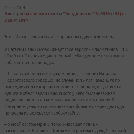
3 сент. 2014
Электронная версия газеты "Владивосток" №3599 (131) от
3 сент. 2014
Эти собаки – одни из самых преданных друзей человека
У Наталии Евдокимовойживут трое взрослых далматинов – 13,
10 и 9 лет. Это пока единственный воВладивостоке питомник
собак пятнистой породы.
– Я всегда мечтала иметь далматинца, – говорит Наталия. –
Первогозавела совершенно случайно 15 лет назад: шла по
рынку, увидела в корзинкепятнистых щенков, не устояла и
купила. Кобеля звали Вайс. И хотя у него быланеважная
родословная, я окончательно влюбилась в эту породу. В
Интернете узналао далматинах еще больше и через два года
привезла из Белоруссии собаку Гайну.
– У моей сестры Ирины тоже живет далматин, –
рассказываетНаталия. – Когда у нее родилась дочь, был такой