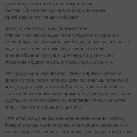
Далматинам также требуются и умственные
занятия. Обязателен курс дрессировки, показаны
фрисби, аджилити, танцы с собаками.
Заведя пятнистого пса, вы получите себе
отличного компаньона. Далматин нуждается в общении с
человеком, для него крайне важно ваше внимание, и если его
будет недостаточно, собака будет требовать свою
порцию общения: прогулка, «разговор по душам», пес
обязательно будет просить, чтобы вы приласкали его.
Эта порода хорошо уживается с детьми, причем собака не
проявляет ревность к ребенку, даже если малыш появился в
доме, когда она уже там жила. Более того, далматины могут
стать хорошими няньками: например, когда дети только учатся
ходить, они часто помогают им, подставляя спину в качестве
опоры. Также они хорошие защитники.
Пятнистая порода не была выведена селекционно, поэтому
большинство далматинов отличаются хорошим здоровьем, и
хозяину придется навещать ветеринара только для того, чтобы