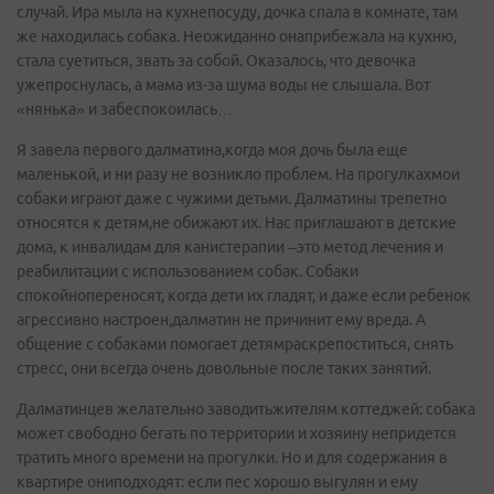
случай. Ира мыла на кухнепосуду, дочка спала в комнате, там
же находилась собака. Неожиданно онаприбежала на кухню,
стала суетиться, звать за собой. Оказалось, что девочка
ужепроснулась, а мама из-за шума воды не слышала. Вот
«нянька» и забеспокоилась…
Я завела первого далматина,когда моя дочь была еще
маленькой, и ни разу не возникло проблем. На прогулкахмои
собаки играют даже с чужими детьми. Далматины трепетно
относятся к детям,не обижают их. Нас приглашают в детские
дома, к инвалидам для канистерапии –это метод лечения и
реабилитации с использованием собак. Собаки
спокойнопереносят, когда дети их гладят, и даже если ребенок
агрессивно настроен,далматин не причинит ему вреда. А
общение с собаками помогает детямраскрепоститься, снять
стресс, они всегда очень довольные после таких занятий.
Далматинцев желательно заводитьжителям коттеджей: собака
может свободно бегать по территории и хозяину непридется
тратить много времени на прогулки. Но и для содержания в
квартире ониподходят: если пес хорошо выгулян и ему