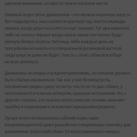
уделили внимание, он просто лежит насвоем месте.
Главный недостаток далматинов –это мелкая короткая шерсть
без подшерстка, она сыплется круглый год, ноесть периоды
линьки, когда шерстьсыплется еще сильнее. Тут два варианта:
либо не носить черные вещи, иначе наних постоянно будут
липнуть белые волосы питомца, либо каждый день на
прогулкевычесывать его специальной резиновой щеткой,
тогда шерсти дома не будет. Тоесть с этой собакой вообще
нельзя лениться.
Далматины всеядны и в еденеприхотливы, но питание должно
быть сбалансированным. Так как у них белаяшерсть,
отклонения видны сразу: если ты что-то не то дал собаке, у
неепоявляется кожная аллергия, красные воспаления. Но, с
другой стороны, это нужносчитать плюсом: хозяин замечает
ошибку в кормлении и исключает вредныйингредиент.
Лучше всего использовать собачий корм, один
изпроизводителей даже разработал специальную линейку для
далматинов. Взрослойсобаке 20-килограммового мешка