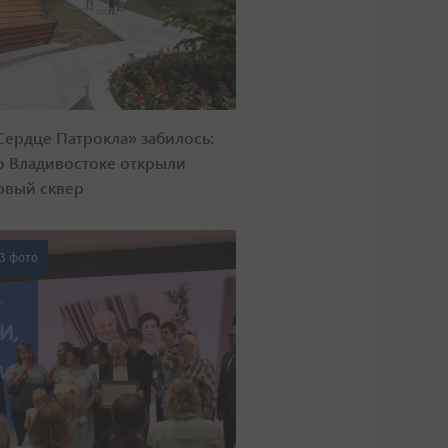
Сердце Патрокла» забилось:
о Владивостоке открыли
овый сквер
3 фото