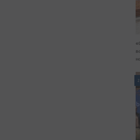
«
в
н
2