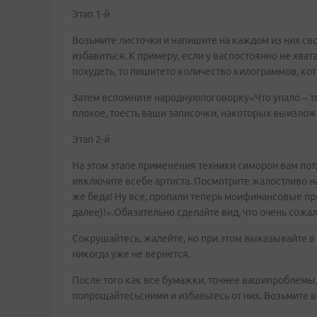
Этап 1-й
Возьмите листочки и напишите на каждом из них сво
избавиться. К примеру, если у васпостоянно не хва
похудеть, то пишитето количество килограммов, кот
Затем вспомните народнуюпоговорку«Что упало – то
плохое, тоесть ваши записочки, накоторых выизло
Этап 2-й
На этом этапе применения техники симорон вам по
ивключите всебе артиста. Посмотрите жалостливо н
же беда! Ну все, пропали теперь моифинансовые п
далее)!».Обязательно сделайте вид, что очень сожа
Сокрушайтесь, жалейте, но при этом выказывайте в 
никогда уже не вернется.
После того как все бумажки, точнее вашипроблемы, 
попрощайтесьсними и избавьтесь от них. Возьмите 