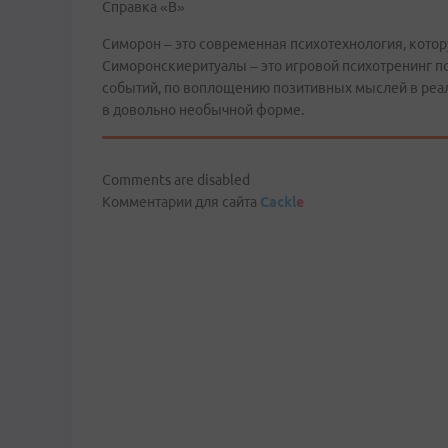
Справка «В»
Симорон – это современная психотехнология, кото
Симоронскиеритуалы – это игровой психотренинг п
событий, по воплощению позитивных мыслей в реаль
в довольно необычной форме.
Comments are disabled
Комментарии для сайта
Cackl
e