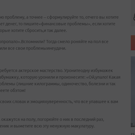
ю проблему, а точнее – сформулируйте то, отчего вы хотите
тает денег, то пишите«финансовые проблемы», если хотите
орые хотите сбросить,и так далее.
пропало».Вспомнили? Тогда смело роняйте на пол все
жили все свои проблемыинеудачи.
требуется актерское мастерство. Уронитеодну избумажек
абумажку, которую уронили и произнесите: «Ой,упало! Какая
роблемы (лишние килограммы, одиночество, болезни и так
леете обэтом!
своих словах и эмоцияхуверенность, что все упавшее к вам
окажутся на полу, погорюйте о них в последний раз,
веник и выметите всю эту ненужную макулатуру.
П