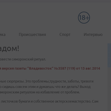
ика
Происшествия
Спорт
Интервью
адом!
ровести симоронский ритуал.
 версия газеты "Владивосток" №3587 (119) от 13 авг. 2014
ные сюрпризы. Это проблемы,трудности, заботы, тревоги
то сидишь совсем этим и думаешь: что же делать? Выход
иморонским ритуалом на избавление от проблем.
 листочков бумаги и собственное актерскоемастерство. Сам