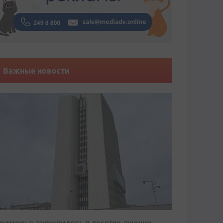
Важные новости
риморье закрепилось в десятке лучших