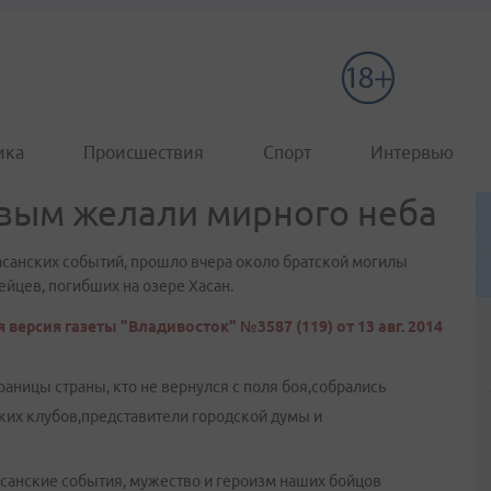
ика
Происшествия
Спорт
Интервью
ивым желали мирного неба
санских событий, прошло вчера около братской могилы
йцев, погибших на озере Хасан.
 версия газеты "Владивосток" №3587 (119) от 13 авг. 2014
раницы страны, кто не вернулся с поля боя,собрались
ких клубов,представители городской думы и
асанские события, мужество и героизм наших бойцов