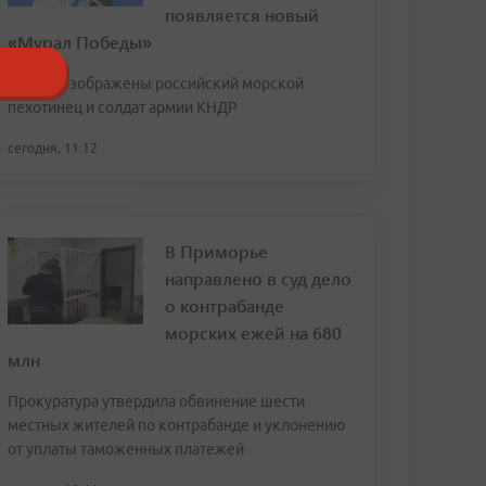
появляется новый
«Мурал Победы»
На нем изображены российский морской
пехотинец и солдат армии КНДР
сегодня, 11:12
В Приморье
направлено в суд дело
о контрабанде
морских ежей на 680
млн
Прокуратура утвердила обвинение шести
местных жителей по контрабанде и уклонению
от уплаты таможенных платежей