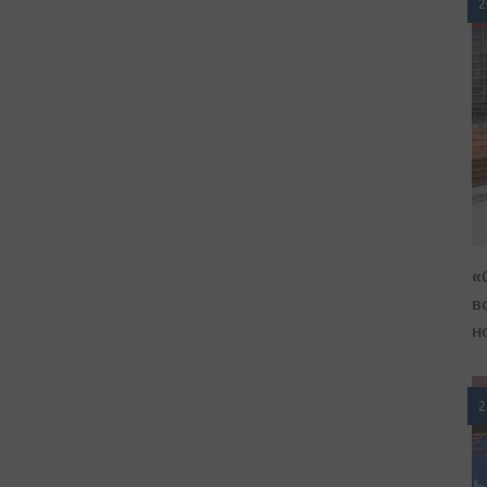
2
«
в
н
2