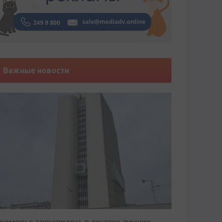
Важные новости
риморье закрепилось в десятке лучших