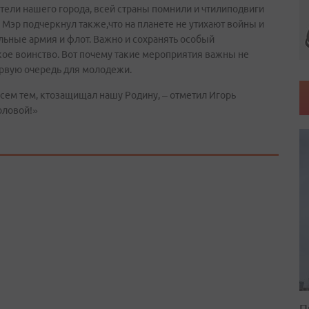
ители нашего города, всей страны помнили и чтилиподвиги
 Мэр подчеркнул также,что на планете не утихают войны и
льные армия и флот. Важно и сохранять особый
кое воинство. Вот почему такие мероприятия важны не
ервую очередь для молодежи.
сем тем, ктозащищал нашу Родину, – отметил Игорь
оловой!»
П