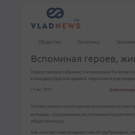
Общество
Политика
Эконом
Вспоминая героев, ж
Торжественное собрание, посвященное 76-летию Ха
командира Красной армии К. Миронова и красноарме
13 авг. 2014
Электронная
Почтить память тех,кто ценой своей жизни отстоял г
ветераны, пограничники, воспитанники патриотичес
общественность.
Как отметил глава Владивостока ИгорьПушкарев, Х