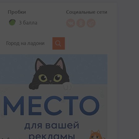
Пробки
Социальные сети
3 балла
Город на ладони