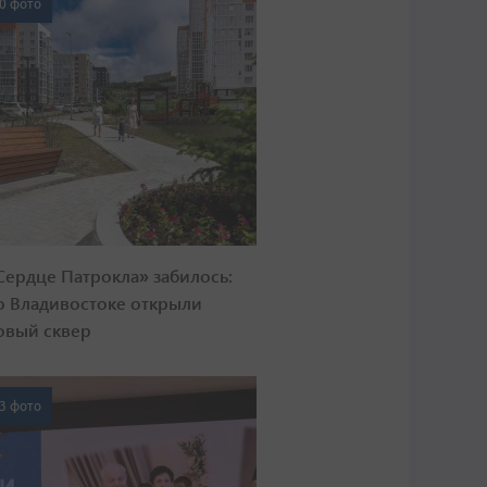
0 фото
Сердце Патрокла» забилось:
о Владивостоке открыли
овый сквер
3 фото