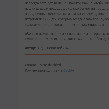
навсегда останутсяв нашей памяти. Важно, чтобы ж
наших дедов и прадедов, сколько бы лет ни прошло.
вооруженные конфликты, а значит, стране нужныси
патриотический дух, которымвсегда славилось русс
толькодля ветеранов и старшего поколения, но в п
«Вечная память павшим и слава нашим ветеранам, в
Пушкарев. – Желаю всем только мирного небанад г
Автор:
Отдел новостей «В»
Comments are disabled
Комментарии для сайта
Cackl
e