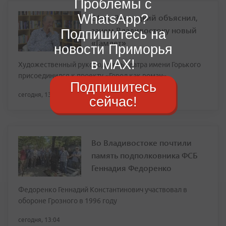
Проблемы с
WhatsApp?
Ефим Звеняцкий объяснил,
зачем Владивостоку новый
Подпишитесь на
«Гамлет»
новости Приморья
в MAX!
Художественный руководитель Театра имени Горького
присоединился к проекту «Город как роман»
Подпишитесь
сегодня, 13:08
сейчас!
Во Владивостоке почтили
память подполковника ФСБ
Геннадия Федоренко
Федоренко Геннадий Константинович участвовал в
обороне Грозного в 1996 году
сегодня, 13:04