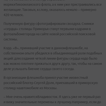
морякиТихоокеанского флота, а к ним уже пристраивались все
желающие. Таковых, кслову, оказалось немало – примерно
420 человек.
Полученную фигуру сфотографировали своздуха. Снимки
«сердца» столицы Приморья станут первыми кадрами в
фотоальбомегорода на сайте новой российской поисковой
системы.
Корр. «В», принявший участие в данномфлешмобе, на
собственном опыте убедился в объединяющей роли подобных
акций: длясоздания четкой линии фигуры сердца надо было
как можно плотнее прижаться другк другу, так, чтобы на самом
деле услышать биение сердца своего соседа.
В организации флешмоба принял участие иизвестный
российский блогер Сергей Доля, приехавший в приморскую
столицу наавтомобиле из Москвы.
– Мне очень нравитсяВладивосток. Я здесь уже не первый раз
и вижу значительные перемены к лучшему.Например, если до