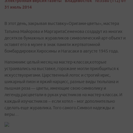
Электронная версия газеты "Владивосток" №3580 (112) от
31 июль 2014
В этот день, закрывая выставку«Оригами-цветы», мастера
Татьяна Майорова и МаргаритаСеменова создадут из многих
десятков бумажных журавликов символический арт-объект и
оставят его в музее в знак памяти жертватомной
бомбардировки Хиросимы и Нагасаки в августе 1945 года.
Напомним: целый месяц на мастер-классах,которые
устраивались на выставке, горожане могли приобщиться к
искусствуоригами. Царственный лотос и строгий ирис,
шикарный пион и яркий нарцисс, разные виды тюльпана и
пышная роза — цветы, имеющие свою символику и
легенду,расцветали в руках участников на мастер-классах. И
каждый изучастников – если хотел – мог дополнительно
сделать еще журавлика. Того самого.Символ надежды и
веры…