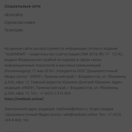
Социальные сети
vkontakte
Одноклассники
Телеграм
На данном сайте распространяется информация сетевого издания
"VLADNEWS" - свидетельство о регистрации СМИ ЭЛ № ФС 77 - 72742,
выдано Федеральной службой по надзору в сфере связи,
информационных технологий и массовых коммуникаций
(Роскомнадзор) 17 мая 2018 г. Учредитель ООО "Дальневосточный
Медиа Центр". 690091, Приморский край, г. Владивосток, ул. Уборевича,
д.20А, офис 13. Главный редактор Юркевич Дмитрий Юрьевич. Адрес
редакции: 690091, Приморский край, г. Владивосток, ул. Уборевича,
д.20А, офис 13. Тел.: +7 (423) 2-415-600.
https://mediadv.online/
Электронный адрес редакции: vladnews@inbox.ru. Отдел продаж
«Дальневосточный Медиа Центр» sale@mediadv.online. Тел.: +7 (423)
249-8-800. 18+