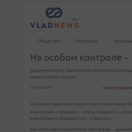
Общество
Политика
Эконом
На особом контроле –
Дальневосточная транспортная прокуратура провод
авиакомпании «Аврора».
18 июль 2014
Электронная в
По данным надзорного ведомства в понедельник б
Камчатский»,«Хабаровск – Южно-Сахалинск», «Ново
Камчатский»и «Владивосток – Хабаровск».
Как стало известно агентству «Интерфакс – Дальни