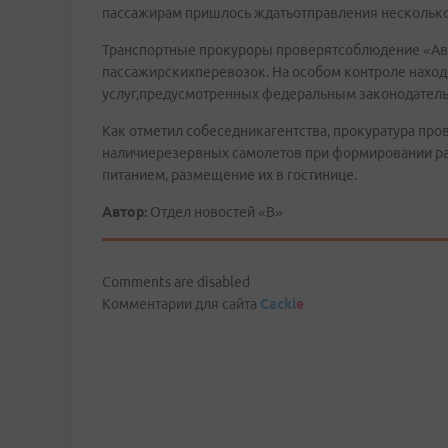
пассажирам пришлось ждатьотправления несколько
Транспортные прокуроры проверятсоблюдение «Ав
пассажирскихперевозок. На особом контроле нахо
услуг,предусмотренных федеральным законодательс
Как отметил собеседникагентства, прокуратура пр
наличиерезервных самолетов при формировании р
питанием, размещение их в гостинице.
Автор:
Отдел новостей «В»
Comments are disabled
Комментарии для сайта
Cackl
e