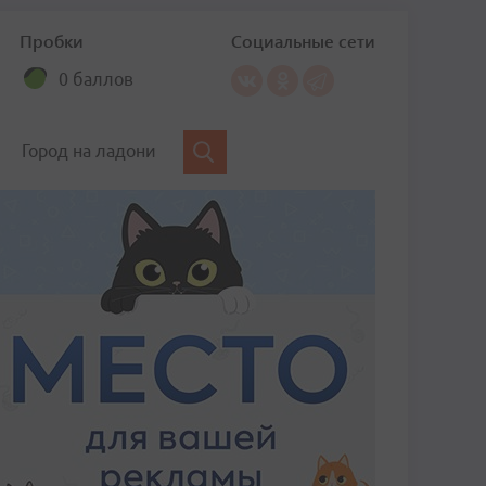
Пробки
Социальные сети
0 баллов
Город на ладони