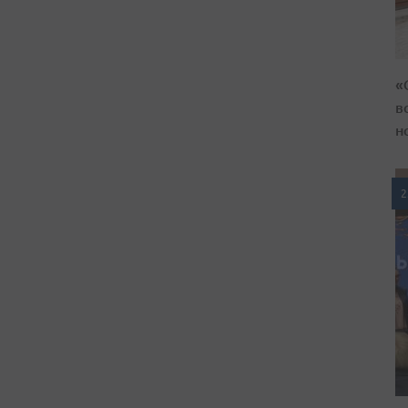
«
в
н
2