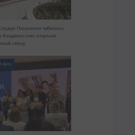
Сердце Патрокла» забилось:
о Владивостоке открыли
овый сквер
3 фото