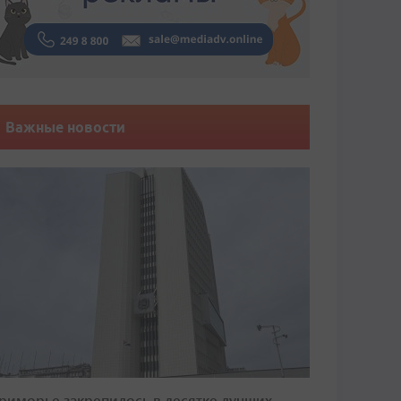
Важные новости
риморье закрепилось в десятке лучших