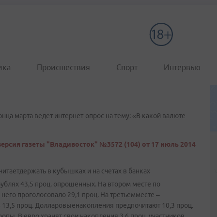
ика
Происшествия
Спорт
Интервью
ца марта ведет интернет-опрос на тему: «В какой валюте
ерсия газеты "Владивосток" №3572 (104) от 17 июль 2014
итаетдержать в кубышках и на счетах в банках
ублях 43,5 проц. опрошенных. На втором месте по
него проголосовало 29,1 проц. На третьемместе –
 13,5 проц. Долларовыенакопления предпочитают 10,3 проц.
пы. В евро хранят свои накопления 3,6 проц. участников