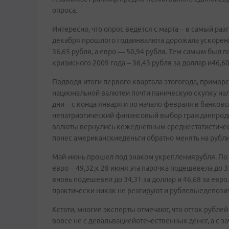
опроса.
Интересно, что опрос ведется с марта – в самый раз
декабря прошлого годаинвалюта дорожала ускоренн
36,65 рубля, а евро — 50,94 рубля. Тем самым был
кризисного 2009 года – 36,43 рубля за доллар и46,60
Подводя итоги первого квартала этогогода, примор
национальной валютеи почти паническую скупку на
дни – с конца января и по начало февраля в банков
непатриотический финансовый выбор гражданпроде
валюты вернулись кежедневным среднестатистическ
понес американскиеденьги обратно менять на рубли
Май-июнь прошел под знаком укреплениярубля. По д
евро – 49,32,к 28 июня эта парочка подешевела до 3
вновь подешевел до 34,31 за доллар и 46,68 за ев
практически никак не реагируют и рублевыедепози
Кстати, многие эксперты отмечают, что отток рубле
вовсе не с девальвациейотечественных денег, а с 