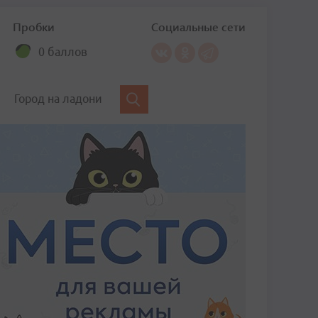
Пробки
Социальные сети
0 баллов
Город на ладони