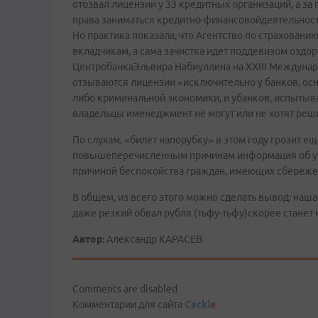
отозвал лицензии у 33 кредитных организаций, а за
права заниматься кредитно-финансовойдеятельност
Но практика показала, что Агентство по страхова
вкладчикам, а сама зачистка идет поддевизом оздо
ЦентробанкаЭльвира Набиуллина на XXIII Междунар
отзываются лицензии «исключительно у банков, ос
либо криминальной экономики, и убанков, испыты
владельцы именеджмент не могут или не хотят реш
По слухам, «билет напорубку» в этом году грозит 
повышеперечисленным причинам информация об ухо
причиной беспокойства граждан, имеющих сбережения
В общем, из всего этого можно сделать вывод: наш
даже резкий обвал рубля (тьфу-тьфу)скорее станет
Автор:
Александр КАРАСЕВ
Comments are disabled
Комментарии для сайта
Cackl
e