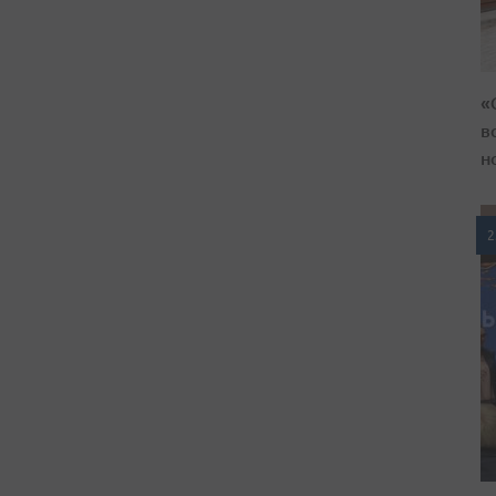
«
в
н
2