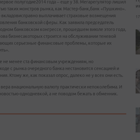
 первое полугодие2014 года – еще у 38. Мегарегулятор лишил
и
ью таких монстров рынка, как Мастер-банк,банк «Пушкино».
нию вкладовисправно выплачивает страховые возмещения
17
ровления банковской сферы. Как заявила председатель
одном банковском конгрессе, прошедшем виюле этого года,
нова бизнесакоторых строится на обслуживании теневой
вающих серьезные финансовые проблемы, которые их
ить».
еще не менее ста финансовым учреждениям, но
де с рынка очередного банка нестановится сенсацией и
. Ктому же, как показал опрос, далеко не у всех они есть.
а вера внациональную валюту практически непоколебима. И
 новостью-однодневкой, а не поводом бежать в обменник.