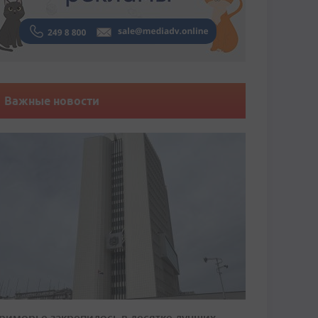
Важные новости
риморье закрепилось в десятке лучших