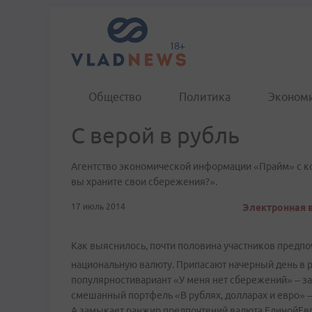
Общество
Политика
Эконом
С верой в рубль
Агентство экономической информации «Прайм» с кон
вы храните свои сбережения?».
17 июль 2014
Электронная в
Как выяснилось, почти половина участников предпоч
национальную валюту. Припасают начерный день в р
популярностивариант «У меня нет сбережений» – за 
смешанный портфель «В рублях, долларах и евро» –
А замыкает ранжир предпочтений валюта ЕдинойЕвро