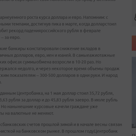
гарнеуемного роста курса доллара и евро. Напомним: с
ыми темпами, достигнув пика в марте, когда долларстоил
 побит рекорд паденияроссийского рубля в феврале
 – за евро.
ские банкиры констатировали снижение вкладов в
личных долларов, евро, иен и юаней. В самыеажиотажные
ских офисах суммыобмена возросли в 10­-20 раз. Но
ржался недолго, и через некоторое время объемы продаж
им показателям – 300-500 долларов в одни руки. И народ
.
анным Центробанка, на 1 мая доллар стоил 35,72 рубля,
3,63 рубля за доллар и до 45,83 рубля заевро. В июле рубль
ро. Но нанынешние курсовые качели граждане уже
ты на валютные не меняют.
й сбанковских счетов прошлой зимой и в начале весны связан
зачисткой на банковском рынке. В прошлом годуЦентробанк
П