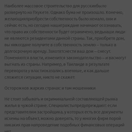
Наиболее массовое строительство для русскихбыло
развернуто на Пхукете. Однако бума не произошло. Конечно,
желающихприобрести собственность было немало, они и
сейчас есть, но сегодня нашиграждане начинают осознавать,
что право их собственности будет ограничено, ведьнаши люди
не являются резидентами данной страны. Так, приобретя дом,
вы никогдане получите в собственность землю – только в
долгосрочную аренду. Захотятснести ваш дом – снесут.
Поменяются власти, изменится законодательство – и васмогут
выгнать из страны. Например, в Таиланде в результате
переворота у властиоказались военные, и как дальше
сложится ситуация, никто не скажет.
Осторожнов жарких странах: и там мошенники
Не стоит забывать и окриминальной составляющей рынка
жилья в чужой стране. Специалистыпредупреждают: если
представителям застройщика, у которых есть все документы
исхемы на объект, можно доверять, то у многих фирм порой
никаких прав напроведение подобных финансовых операций
нет.