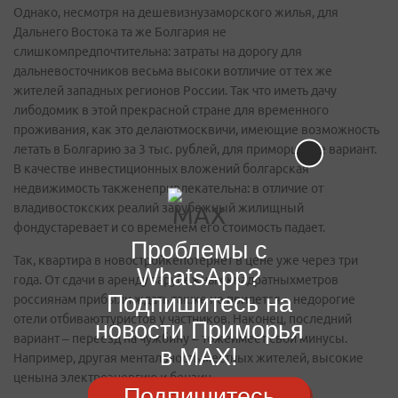
Однако, несмотря на дешевизнузаморского жилья, для
Дальнего Востока та же Болгария не
слишкомпредпочтительна: затраты на дорогу для
дальневосточников весьма высоки вотличие от тех же
жителей западных регионов России. Так что иметь дачу
либодомик в этой прекрасной стране для временного
проживания, как это делаютмосквичи, имеющие возможность
летать в Болгарию за 3 тыс. рублей, для приморцевне вариант.
В качестве инвестиционных вложений болгарская
недвижимость такженепривлекательна: в отличие от
владивостокских реалий зарубежный жилищный
фондустаревает и со временем его стоимость падает.
Проблемы с
Так, квартира в новостройкепотеряет в цене уже через три
WhatsApp?
года. От сдачи в аренду зарубежных квадратныхметров
Подпишитесь на
россиянам прибыли ждать также не придется – недорогие
отели отбиваюттуристов у частников. Наконец, последний
новости Приморья
вариант – переезд на чужбину – тожеимеет свои минусы.
в MAX!
Например, другая ментальность местных жителей, высокие
ценына электроэнергию и бензин.
Подпишитесь