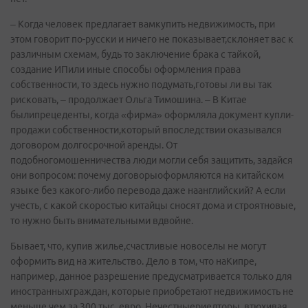
– Когда человек предлагает вамкупить недвижимость, при
этом говорит по-русски и ничего не показывает,склоняет вас к
различным схемам, будь то заключение брака с тайкой,
создание ИПили иные способы оформления права
собственности, то здесь нужно подумать,готовы ли вы так
рисковать, – продолжает Ольга Тимошина. – В Китае
былипрецеденты, когда «фирма» оформляла документ купли-
продажи собственности,который впоследствии оказывался
договором долгосрочной аренды. От
подобногомошенничества люди могли себя защитить, задайся
они вопросом: почему договорыоформляются на китайском
языке без какого-либо перевода даже наанглийский? А если
учесть, с какой скоростью китайцы сносят дома и строятновые,
то нужно быть внимательными вдвойне.
Бывает, что, купив жилье,счастливые новоселы не могут
оформить вид на жительство. Дело в том, что наКипре,
например, данное разрешение предусматривается только для
иностранныхграждан, которые приобретают недвижимость не
меньше чем за 300 тыс. евро. Нечестныериелторы, втюхивая