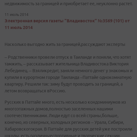
недвижимость за границей и приобретает ее, неуклонно растет.
11 июль 2014
Электронная версия газеты "Владивосток" №3569 (101) от
11 июль 2014
Насколько выгодно жить за границей,рассуждают эксперты
– Родственники провели отпуск в Таиланде и поняли, что хотят
тамжить, – рассказывает жительница Владивостока Виктория
Лебединец. – Взяликредит, заняли немного денег у знакомых и
купили в курортном городе Таиланда –Паттайе однокомнатную
квартиру. Решили так: зиму будут проводить за границей, а
летом возвращаться вРоссию.
Русских в Паттайе много, есть несколько кондоминиумов из
многоэтажных домов,полностью заселенных нашими
соотечественниками. Люди едут со всей страны,больше,
конечно, из северных, холодных регионов – Урала, Сибири,
Хабаровскогокрая. В Паттайе для русских детей уже построили
школы, есть различныеспортивные и творческие секции.