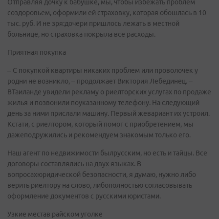
Отправляя дочку к бабушке, мы, чтобы избежать проблем
создоровьем, оформили ей страховку, которая обошлась в 10
тыс. руб. И не зря:дочери пришлось лежать в местной
больнице, но страховка покрыла все расходы.
Приятная покупка
– С покупкой квартиры никаких проблем или проволочек у
родни не возникло, – продолжает Виктория Лебединец. –
ВТаиланде увидели рекламу о риелторских услугах по продаже
жилья и позвонили поуказанному телефону. На следующий
день за ними прислали машину. Первый жевариант их устроил.
Кстати, с риелтором, который помог с приобретением, мы
дажеподружились и рекомендуем знакомым только его.
Наш агент по недвижимости былрусским, но есть и тайцы. Все
договоры составлялись на двух языках. В
вопросахюридической безопасности, я думаю, нужно либо
верить риелтору на слово, либополностью согласовывать
оформление документов с русскими юристами.
Узкие местав райском уголке