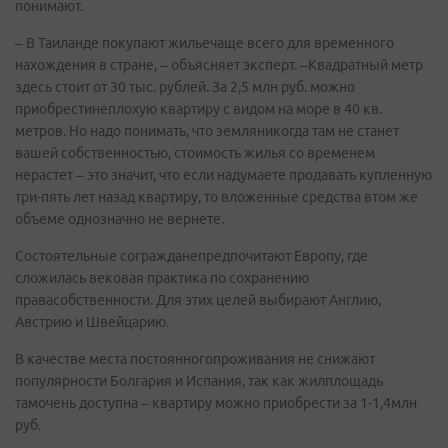
понимают.
– В Таиланде покупают жильечаще всего для временного
нахождения в стране, – объясняет эксперт. –Квадратный метр
здесь стоит от 30 тыс. рублей. За 2,5 млн руб. можно
приобрестинеплохую квартиру с видом на море в 40 кв.
метров. Но надо понимать, что земляникогда там не станет
вашей собственностью, стоимость жилья со временем
нерастет – это значит, что если надумаете продавать купленную
три-пять лет назад квартиру, то вложенные средства втом же
объеме однозначно не вернете.
Состоятельные согражданепредпочитают Европу, где
сложилась вековая практика по сохранению
правасобственности. Для этих целей выбирают Англию,
Австрию и Швейцарию.
В качестве места постоянногопроживания не снижают
популярности Болгария и Испания, так как жилплощадь
тамочень доступна – квартиру можно приобрести за 1-1,4млн
руб.