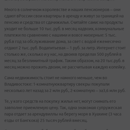
Много в солнечном королевстве и наших пенсионеров – они
сдают вРоссии свои квартиры в аренду и живут за границей на
пенсию и средства от сдачижилья. Считайте сами: на продукты
уходит не больше 10 тыс. руб. в месяц надвоих, коммунальные
платежи по сравнению с нашими и вовсе мизерные: 5 тыс.
руб.в год за обслуживание дома, за свет с водой ежемесячно
отдают 2 тыс. руб. Водапитьевая – 1 руб. за литр. Интернет стоит
столько же, сколько и у нас, на двоихв пределах 500 рублей в
месяц за безлимитный трафик. Таким образом, на 20 тыс.руб. в
месяц можно прожить двоим, не рассчитывая каждую копейку.
Сама недвижимость стоит не намного меньше, чем во
Владивостоке: 1­-комнатнуюквартиру свекры покупали
несколько лет назад за 2 млн руб., 2-­комнатную – за3,6 млн руб.
Те, у кого средств на покупку жилья нет, могут снимать его
завполне приемлемую цену. Так, одна знакомая супружеская
пара отдает за арендувиллы на берегу моря в Хуахине (3 часа
езды от Бангкока) 25 тысяч рублей вмесяц.