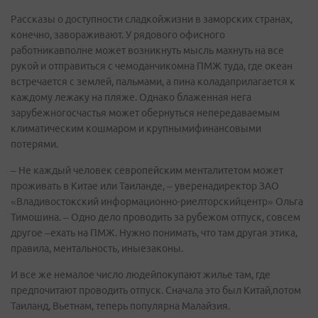
Рассказы о доступности сладкойжизни в заморских странах,
конечно, завораживают. У рядового офисного
работникавполне может возникнуть мысль махнуть на все
рукой и отправиться с чемоданчикомна ПМЖ туда, где океан
встречается с землей, пальмами, а пина коладаприлагается к
каждому лежаку на пляже. Однако блаженная нега
зарубежногосчастья может обернуться непередаваемым
климатическим кошмаром и крупнымифинансовыми
потерями.
– Не каждый человек севропейским менталитетом может
проживать в Китае или Таиланде, – уверенадиректор ЗАО
«Владивостокский информационно-риелторскийцентр» Ольга
Тимошина. – Одно дело проводить за рубежом отпуск, совсем
другое –ехать на ПМЖ. Нужно понимать, что там другая этика,
правила, ментальность, иныезаконы.
И все же немалое число людейпокупают жилье там, где
предпочитают проводить отпуск. Сначала это был Китай,потом
Таиланд, Вьетнам, теперь популярна Малайзия.