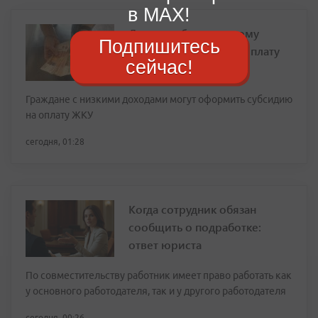
в MAX!
Депутат объяснил, кому
Подпишитесь
положены льготы на оплату
сейчас!
ЖКУ
Граждане с низкими доходами могут оформить субсидию
на оплату ЖКУ
сегодня, 01:28
Когда сотрудник обязан
сообщить о подработке:
ответ юриста
По совместительству работник имеет право работать как
у основного работодателя, так и у другого работодателя
сегодня, 00:26