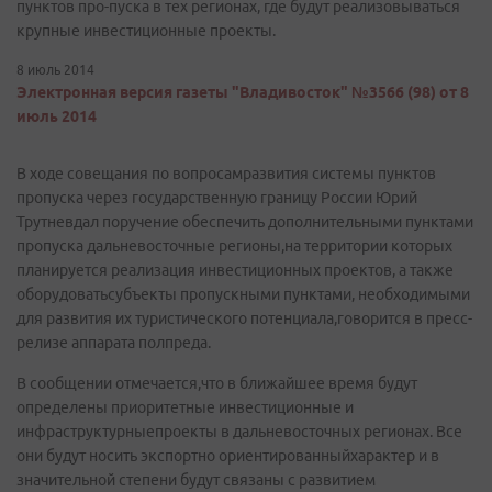
пунктов про-пуска в тех регионах, где будут реализовываться
крупные инвестиционные проекты.
8 июль 2014
Электронная версия газеты "Владивосток" №3566 (98) от 8
июль 2014
В ходе совещания по вопросамразвития системы пунктов
пропуска через государственную границу России Юрий
Трутневдал поручение обеспечить дополнительными пунктами
пропуска дальневосточные регионы,на территории которых
планируется реализация инвестиционных проектов, а также
оборудоватьсубъекты пропускными пунктами, необходимыми
для развития их туристического потенциала,говорится в пресс-
релизе аппарата полпреда.
В сообщении отмечается,что в ближайшее время будут
определены приоритетные инвестиционные и
инфраструктурныепроекты в дальневосточных регионах. Все
они будут носить экспортно ориентированныйхарактер и в
значительной степени будут связаны с развитием