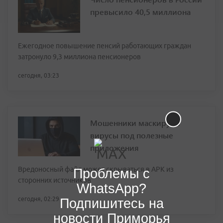
превысило 40,5 миллиона
Ежегодное повышение пенсий работающих граждан
затронуло 9,3 миллиона пенсионеров
сегодня, 03:23
Мошенники маскируют
вирусы под полезные
приложения
Вредоносный файл может скрываться в APK из
Проблемы с
сторонних источников
WhatsApp?
сегодня, 02:29
Подпишитесь на
новости Приморья