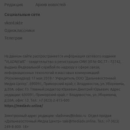
Редакция
Архив новостей
Социальные сети
vkontakte
Одноклассники
Телеграм
На данном сайте распространяется информация сетевого издания
"VLADNEWS" - свидетельство о регистрации СМИ ЭЛ № ФС 77 - 72742,
выдано Федеральной службой по надзору в сфере связи,
информационных технологий и массовых коммуникаций
(Роскомнадзор) 17 мая 2018 г. Учредитель ООО "Дальневосточный
Медиа Центр". 690091, Приморский край, г. Владивосток, ул. Уборевича,
д.20А, офис 13. Главный редактор Юркевич Дмитрий Юрьевич. Адрес
редакции: 690091, Приморский край, г. Владивосток, ул. Уборевича,
д.20А, офис 13. Тел.: +7 (423) 2-415-600.
https://mediadv.online/
Электронный адрес редакции: vladnews@inbox.ru. Отдел продаж
«Дальневосточный Медиа Центр» sale@mediadv.online. Тел.: +7 (423)
249-8-800. 18+