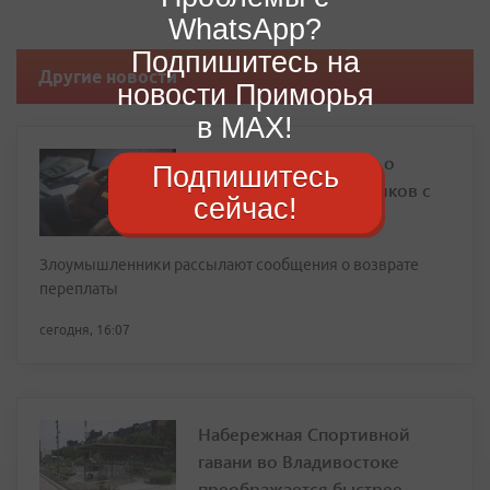
WhatsApp?
Подпишитесь на
Другие новости
новости Приморья
в MAX!
Эксперт предупредил о
Подпишитесь
новой схеме мошенников с
сейчас!
перерасчетом за ЖКХ
Злоумышленники рассылают сообщения о возврате
переплаты
сегодня, 16:07
Набережная Спортивной
гавани во Владивостоке
преображается быстрее