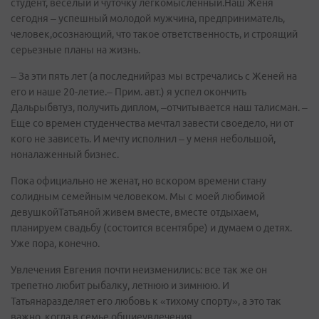
студент, веселый и чуточку легкомысленный.Наш Женя
сегодня – успешный молодой мужчина, предприниматель,
человек,осознающий, что такое ответственность, и строящий
серьезные планы на жизнь.
– За эти пять лет (а последнийраз мы встречались с Женей на
его и наше 20-летие.– Прим. авт.) я успел окончить
Дальрыбвтуз, получить диплом, –отчитывается наш талисман. –
Еще со времен студенчества мечтал завести своедело, ни от
кого не зависеть. И мечту исполнил – у меня небольшой,
ноналаженный бизнес.
Пока официально не женат, но вскором времени стану
солидным семейным человеком. Мы с моей любимой
девушкойТатьяной живем вместе, вместе отдыхаем,
планируем свадьбу (состоится всентябре) и думаем о детях.
Уже пора, конечно.
Увлечения Евгения почти неизменились: все так же он
трепетно любит рыбалку, летнюю и зимнюю. И
Татьянаразделяет его любовь к «тихому спорту», а это так
важно, когда в семье общиеувлечения.