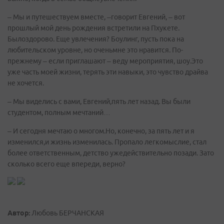
– Мы и путешествуем вместе, –говорит Евгений, – вот
прошлый мой день рождения встретили на Пхукете.
Былоздорово. Еще увлечения? Боулинг, пусть пока на
любительском уровне, но оченьмне это нравится. По-
прежнему – если приглашают – веду мероприятия, шоу.Это
уже часть моей жизни, терять эти навыки, это чувство драйва
не хочется.
– Мы виделись с вами, Евгений,пять лет назад. Вы были
студентом, полным мечтаний…
– И сегодня мечтаю о многом.Но, конечно, за пять лет и я
изменился,и жизнь изменилась. Пропало легкомыслие, стал
более ответственным, детство ужедействительно позади. Зато
сколько всего еще впереди, верно?
Автор:
Любовь БЕРЧАНСКАЯ