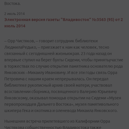
Востока.
2 июль 2014
Электронная версия газеты "Владивосток" №3563 (95) от 2
июль 2014
– Орр Чистяков, – говорит сотрудник библиотеки
ЛюдмилаРедько, – приезжает к нам как человек, тесно
связанный с сегодняшней жизньюкрая. 23 года назад он
впервые ступил на берег бухты Сидеми, чтобы принятьучастие
в торжествах по случаю открытия памятника основателю рода
Янковских –Михаилу Ивановичу. И все эти годы связь Орра
Петровича с нашим краем непрерывалась. Он передал
библиотеке рукописный архив своей матери, участвовал
всоставлении сборника, посвященного Валерию Юрьевичу
Янковскому, оказывал помощьв открытии на Сидеми «Музея
первопроходцев Дальнего Востока», музея памятивольного
шкипера Гека и охотника и оленевода Михаила Янковского.
Нынешняя встреча прилетевшего из Калифорнии Орра
Чистякова собщественностью Владивостока также