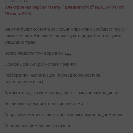
25 июнь 2014
Электронная версия газеты "Владивосток" №3559 (91) от
25 июнь 2014
Занятие будет состоять из лекции ипрактики, сообщает пресс-
служба мэрии. Ученикам школы будетпредложено обсудить
следущие темы:
Велосипедистс точки зрения ПДД
Основныезнаки, разметка и правила
Разбортипичных ситуаций (проезд перекрестков,
перестроение и т.д.)
Какбыть предсказуемым на дороге: знаки велосипедиста
Аварийныеситуации с велосипедистами
Спорныемоменты и советы по безопасному передвижению
Советыпо перемещению в группе