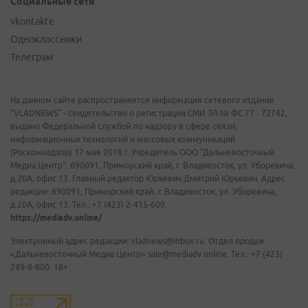
Социальные сети
vkontakte
Одноклассники
Телеграм
На данном сайте распространяется информация сетевого издания
"VLADNEWS" - свидетельство о регистрации СМИ ЭЛ № ФС 77 - 72742,
выдано Федеральной службой по надзору в сфере связи,
информационных технологий и массовых коммуникаций
(Роскомнадзор) 17 мая 2018 г. Учредитель ООО "Дальневосточный
Медиа Центр". 690091, Приморский край, г. Владивосток, ул. Уборевича,
д.20А, офис 13. Главный редактор Юркевич Дмитрий Юрьевич. Адрес
редакции: 690091, Приморский край, г. Владивосток, ул. Уборевича,
д.20А, офис 13. Тел.: +7 (423) 2-415-600.
https://mediadv.online/
Электронный адрес редакции: vladnews@inbox.ru. Отдел продаж
«Дальневосточный Медиа Центр» sale@mediadv.online. Тел.: +7 (423)
249-8-800. 18+