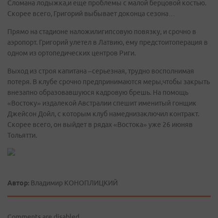
Сломана лодыжка,и еще проблемы с малой берцовой костью.
Скорее всего, Григорий выбывает доконца сезона…
Прямо на стадионе наложилигипсовую повязку, и срочно в
аэропорт. Григорий улетел в Латвию, ему предстоитоперация в
одном из ортопедических центров Риги.
Выход из строя капитана –серьезная, трудно восполнимая
потеря. В клубе срочно предпринимаются меры,чтобы закрыть
внезапно образовавшуюся кадровую брешь. На помощь
«Востоку» издалекой Австралии спешит именитый гонщик
Джейсон Дойл, с которым клуб намеднизаключил контракт.
Скорее всего, он выйдет в рядах «Востока» уже 26 июняв
Тольятти.
Автор:
Владимир КОНОПЛИЦКИЙ
Comments are disabled