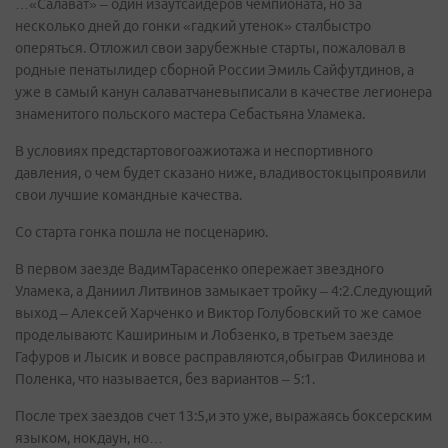
…«Салават» – один изаутсайдеров чемпионата, но за
несколько дней до гонки «гадкий утенок» сталбыстро
оперяться. Отложил свои зарубежные старты, пожаловал в
родные пенатылидер сборной России Эмиль Сайфутдинов, а
уже в самый канун салаватчаневыписали в качестве легионера
знаменитого польского мастера Себастьяна Уламека.
В условиях предстартовогоажиотажа и неспортивного
давления, о чем будет сказано ниже, владивостокцыпроявили
свои лучшие командные качества.
Со старта гонка пошла не посценарию.
В первом заезде ВадимТарасенко опережает звездного
Уламека, а Даниил Литвинов замыкает тройку – 4:2.Следующий
выход – Алексей Харченко и Виктор Голубовский то же самое
проделываютс Кашириным и Лобзенко, в третьем заезде
Гафуров и Лысик и вовсе расправляются,обыграв Филинова и
Поленка, что называется, без вариантов – 5:1.
После трех заездов счет 13:5,и это уже, выражаясь боксерским
языком, нокдаун, но…