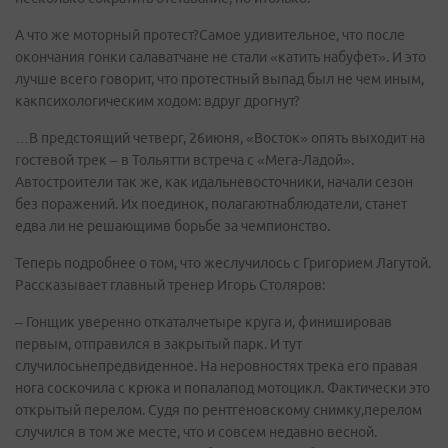
А что же моторный протест?Самое удивительное, что после
окончания гонки салаватчане не стали «катить набуфет». И это
лучше всего говорит, что протестный выпад был не чем иным,
какпсихологическим ходом: вдруг дрогнут?
…В предстоящий четверг, 26июня, «Восток» опять выходит на
гостевой трек – в Тольятти встреча с «Мега-Ладой».
Автостроители так же, как идальневосточники, начали сезон
без поражений. Их поединок, полагаютнаблюдатели, станет
едва ли не решающимв борьбе за чемпионство.
Теперь подробнее о том, что жеслучилось с Григорием Лагутой.
Рассказывает главный тренер Игорь Столяров:
– Гонщик уверенно откаталчетыре круга и, финишировав
первым, отправился в закрытый парк. И тут
случилосьнепредвиденное. На неровностях трека его правая
нога соскочила с крюка и попалапод мотоцикл. Фактически это
открытый перелом. Судя по рентгеновскому снимку,перелом
случился в том же месте, что и совсем недавно весной.