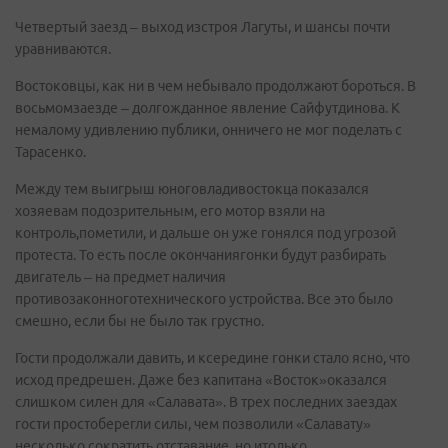
Четвертый заезд – выход изстроя Лагуты, и шансы почти
уравниваются.
Востоковцы, как ни в чем небывало продолжают бороться. В
восьмомзаезде – долгожданное явление Сайфутдинова. К
немалому удивлению публики, онничего не мог поделать с
Тарасенко.
Между тем выигрыш юноговладивостокца показался
хозяевам подозрительным, его мотор взяли на
контроль,пометили, и дальше он уже гонялся под угрозой
протеста. То есть после окончаниягонки будут разбирать
двигатель – на предмет наличия
противозаконноготехнического устройства. Все это было
смешно, если бы не было так грустно.
Гости продолжали давить, и ксередине гонки стало ясно, что
исход предрешен. Даже без капитана «Восток»оказался
слишком силен для «Салавата». В трех последних заездах
гости простоберегли силы, чем позволили «Салавату»
несколько сократить отставание, но итолько.