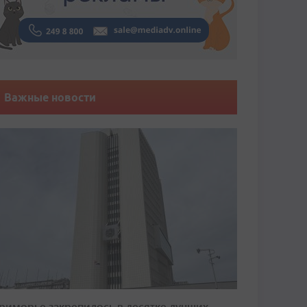
Важные новости
риморье закрепилось в десятке лучших