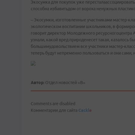
Экосумка для покупок уже пересталаассоциироватьс
способна избавитьдом от вороха ненужных пластико
– Экосумки, изготовленные участниками мастер-кла
экологическом воспитании школьников, в формиро
говорит директор Молодежного ресурсногоцентра А
узнали, какой вред природенесет такая, казалось б
большимудовольствием все участники мастер-класс
теперь будут непременно пользоваться и они сами, и
Автор:
Отдел новостей «В»
Comments are disabled
Комментарии для сайта
Cackl
e