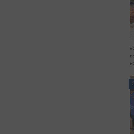
«
в
н
2