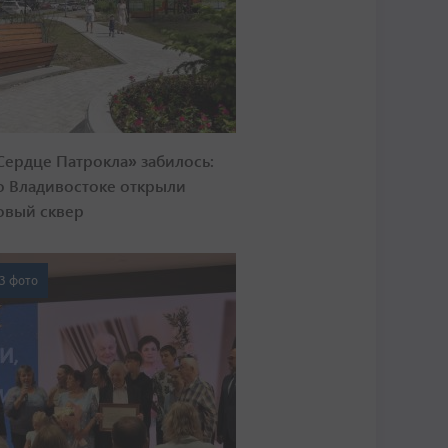
Сердце Патрокла» забилось:
о Владивостоке открыли
овый сквер
3 фото