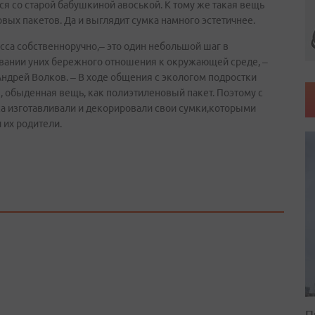
я со старой бабушкиной авоськой. К тому же такая вещь
вых пакетов. Да и выглядит сумка намного эстетичнее.
сса собственноручно,– это один небольшой шаг в
вании уних бережного отношения к окружающей среде, –
ндрей Волков. – В ходе общения с экологом подростки
ы, обыденная вещь, как полиэтиленовый пакет. Поэтому с
а изготавливали и декорировали свои сумки,которыми
 их родители.
П