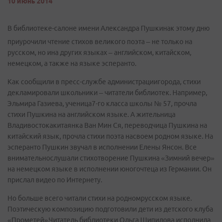
10 июнь 2014
В библиотеке-салоне имени Александра Пушкинак этому дню
приурочили чтение стихов великого поэта – не только на
русском, но ина других языках – английском, китайском,
немецком, а также на языке эсперанто.
Как сообщили в пресс-службе администрациигорода, стихи
декламировали школьники – читатели библиотек. Например,
Эльмира Газиева, ученица7-го класса школы № 57, прочла
стихи Пушкина на английском языке. А жительница
Владивостокакитаянка Ван Мин Ся, переводчица Пушкина на
китайский язык, прочла стихи поэта насвоем родном языке. На
эсперанто Пушкин звучал в исполнении Елены Янсон. Все
внимательнослушали стихотворение Пушкина «Зимний вечер»
на немецком языке в исполнении юногочтеца из Германии. Он
прислал видео по Интернету.
Но больше всего читали стихи на родномрусском языке.
Поэтическую композицию подготовили дети из детского клуба
«Прометей».Читатель библиотеки Ольга Шипилова исполнила