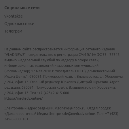
Социальные сети
vkontakte
Одноклассники
Телеграм
На данном сайте распространяется информация сетевого издания
"VLADNEWS" - свидетельство о регистрации СМИ ЭЛ № ФС 77 - 72742,
выдано Федеральной службой по надзору в сфере связи,
информационных технологий и массовых коммуникаций
(Роскомнадзор) 17 мая 2018 г. Учредитель ООО "Дальневосточный
Медиа Центр". 690091, Приморский край, г. Владивосток, ул. Уборевича,
д.20А, офис 13. Главный редактор Юркевич Дмитрий Юрьевич. Адрес
редакции: 690091, Приморский край, г. Владивосток, ул. Уборевича,
д.20А, офис 13. Тел.: +7 (423) 2-415-600.
https://mediadv.online/
Электронный адрес редакции: vladnews@inbox.ru. Отдел продаж
«Дальневосточный Медиа Центр» sale@mediadv.online. Тел.: +7 (423)
249-8-800. 18+