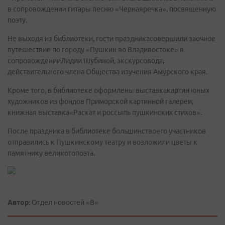
в сопровождении гитары песню «Чернаяречка», посвященную
поэту.
Не выходя из библиотеки, гости праздникасовершили заочное
путешествие по городу «Пушкин во Владивостоке» в
сопровожденииЛидии Шубиной, экскурсовода,
действительного члена Общества изучения Амурского края.
Кроме того, в библиотеке оформлены выставкакартин юных
художников из фондов Приморской картинной галереи,
книжная выставка«Раскат и россыпь пушкинских стихов».
После праздника в библиотеке большинствоего участников
отправились к Пушкинскому театру и возложили цветы к
памятнику великогопоэта.
Автор:
Отдел новостей «В»