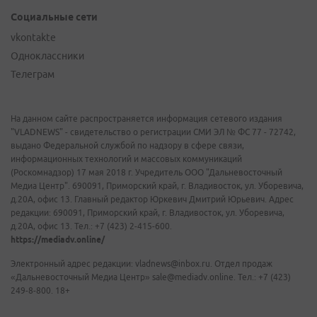
Социальные сети
vkontakte
Одноклассники
Телеграм
На данном сайте распространяется информация сетевого издания
"VLADNEWS" - свидетельство о регистрации СМИ ЭЛ № ФС 77 - 72742,
выдано Федеральной службой по надзору в сфере связи,
информационных технологий и массовых коммуникаций
(Роскомнадзор) 17 мая 2018 г. Учредитель ООО "Дальневосточный
Медиа Центр". 690091, Приморский край, г. Владивосток, ул. Уборевича,
д.20А, офис 13. Главный редактор Юркевич Дмитрий Юрьевич. Адрес
редакции: 690091, Приморский край, г. Владивосток, ул. Уборевича,
д.20А, офис 13. Тел.: +7 (423) 2-415-600.
https://mediadv.online/
Электронный адрес редакции: vladnews@inbox.ru. Отдел продаж
«Дальневосточный Медиа Центр» sale@mediadv.online. Тел.: +7 (423)
249-8-800. 18+