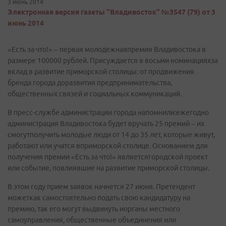
3 июнь 2014
Электронная версия газеты "Владивосток" №3547 (79) от 3
июнь 2014
«Есть за что!» – первая молодежнаяпремия Владивостока в
размере 100000 рублей. Присуждается в восьми номинацияхза
вклад в развитие приморской столицы: от продвижения
бренда города доразвития предпринимательства,
общественных связей и социальных коммуникаций.
В пресс-службе администрации города напомнили:ежегодно
администрация Владивостока будет вручать 25 премий – их
смогутполучить молодые люди от 14 до 35 лет, которые живут,
работают или учатся вприморской столице. Основанием для
получения премии «Есть за что!» являетсягородской проект
или событие, повлиявшие на развитие приморской столицы.
В этом году прием заявок начнется 27 июня. Претендент
можеткак самостоятельно подать свою кандидатуру на
премию, так его могут выдвинуть иорганы местного
самоуправления, общественные объединения или