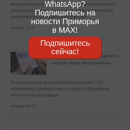
WhatsApp?
муниципальными властями и предполагал масштабное
обновление зданий с восстановлением исторической
Подпишитесь на
идентичности этого уникального уголка
новости Приморья
в MAX!
сегодня, 10:19
Подпишитесь
сейчас!
В Приморье предупредили о
новой схеме мошенников
На сегодняшний день в Приморье создано 9 146
официальных домовых чатов, которые объединили
почти 160 тысяч жильцов
сегодня, 09:16