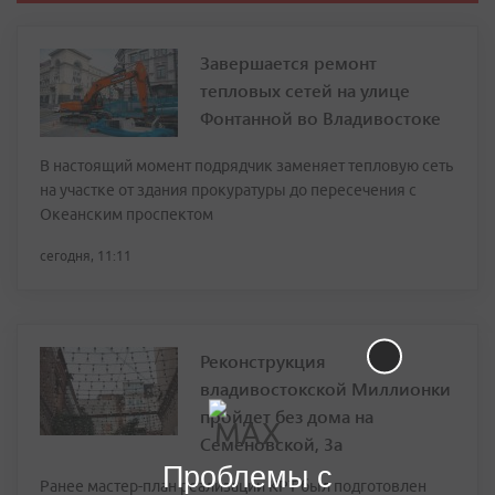
Завершается ремонт
тепловых сетей на улице
Фонтанной во Владивостоке
В настоящий момент подрядчик заменяет тепловую сеть
на участке от здания прокуратуры до пересечения с
Океанским проспектом
сегодня, 11:11
Реконструкция
владивостокской Миллионки
пройдет без дома на
Семеновской, 3а
Проблемы с
Ранее мастер-план реализации КРТ был подготовлен