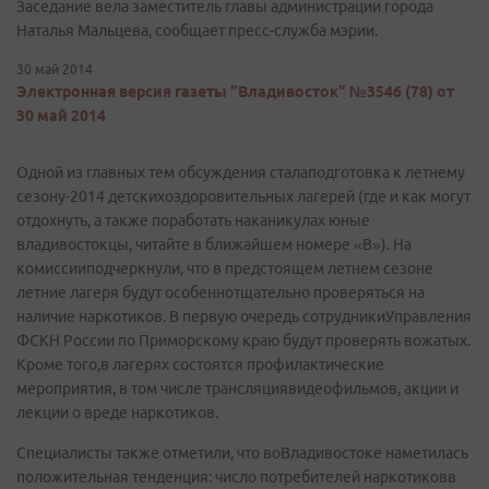
Заседание вела заместитель главы администрации города
Наталья Мальцева, сообщает пресс-служба мэрии.
30 май 2014
Электронная версия газеты "Владивосток" №3546 (78) от
30 май 2014
Одной из главных тем обсуждения сталаподготовка к летнему
сезону-2014 детскихоздоровительных лагерей (где и как могут
отдохнуть, а также поработать наканикулах юные
владивостокцы, читайте в ближайшем номере «В»). На
комиссииподчеркнули, что в предстоящем летнем сезоне
летние лагеря будут особеннотщательно проверяться на
наличие наркотиков. В первую очередь сотрудникиУправления
ФСКН России по Приморскому краю будут проверять вожатых.
Кроме того,в лагерях состоятся профилактические
мероприятия, в том числе трансляциявидеофильмов, акции и
лекции о вреде наркотиков.
Специалисты также отметили, что воВладивостоке наметилась
положительная тенденция: число потребителей наркотиковв