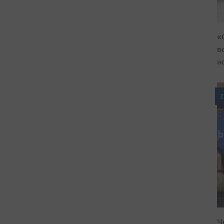
«
в
н
2
Ч