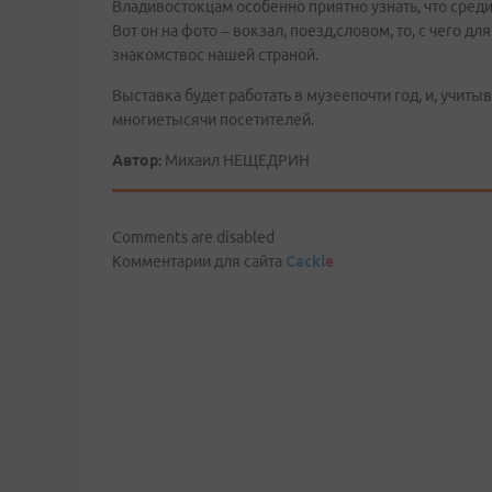
Владивостокцам особенно приятно узнать, что среди
Вот он на фото – вокзал, поезд,словом, то, с чего 
знакомствос нашей страной.
Выставка будет работать в музеепочти год, и, учит
многиетысячи посетителей.
Автор:
Михаил НЕЩЕДРИН
Comments are disabled
Комментарии для сайта
Cackl
e