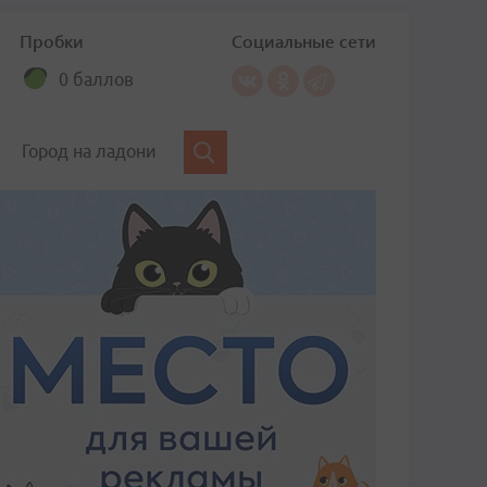
Пробки
Социальные сети
0 баллов
Город на ладони