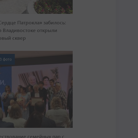
Сердце Патрокла» забилось:
о Владивостоке открыли
овый сквер
3 фото
ествование семейных пар с