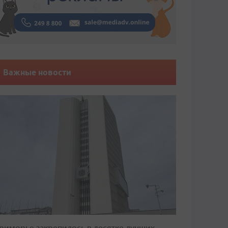
Важные новости
риморье закрепилось в десятке лучших