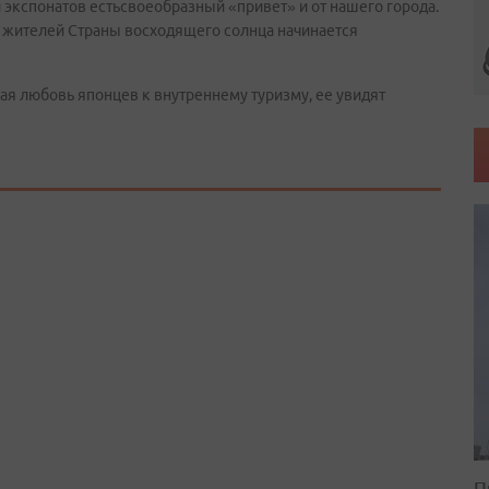
 экспонатов естьсвоеобразный «привет» и от нашего города.
для жителей Страны восходящего солнца начинается
ывая любовь японцев к внутреннему туризму, ее увидят
П