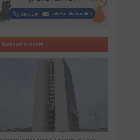
Важные новости
риморье закрепилось в десятке лучших