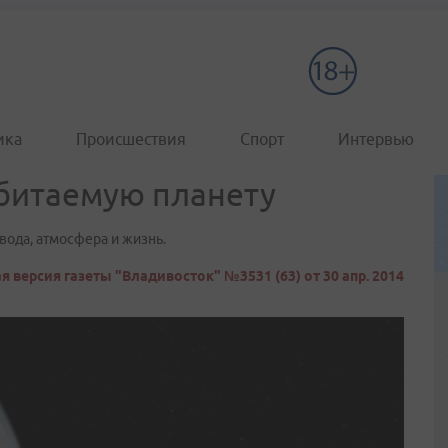
ика
Происшествия
Спорт
Интервью
битаемую планету
вода, атмосфера и жизнь.
 версия газеты "Владивосток" №3531 (63) от 30 апр. 2014