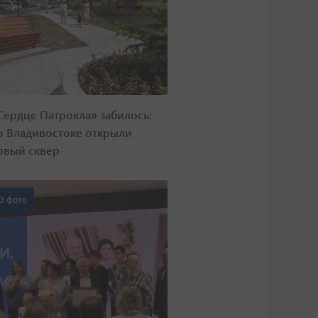
Сердце Патрокла» забилось:
о Владивостоке открыли
овый сквер
3 фото