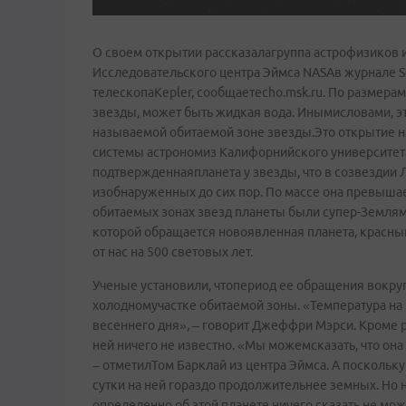
О своем открытии рассказалагруппа астрофизиков и
Исследовательского центра Эймса NASAв журнале S
телескопаKepler, сообщаетecho.msk.ru. По размерам 
звезды, может быть жидкая вода. Инымисловами, эта
называемой обитаемой зоне звезды.Это открытие н
системы астрономиз Калифорнийского университета
подтвержденнаяпланета у звезды, что в созвездии 
изобнаруженных до сих пор. По массе она превышае
обитаемых зонах звезд планеты были супер-Землям
которой обращается новоявленная планета, красный
от нас на 500 световых лет.
Ученые установили, чтопериод ее обращения вокруг 
холодномучастке обитаемой зоны. «Температура на 
весеннего дня», – говорит Джеффри Мэрси. Кроме 
ней ничего не известно. «Мы можемсказать, что он
– отметилТом Барклай из центра Эймса. А поскольку
сутки на ней гораздо продолжительнее земных. Но 
определенно об этой планете ничего сказать не мо