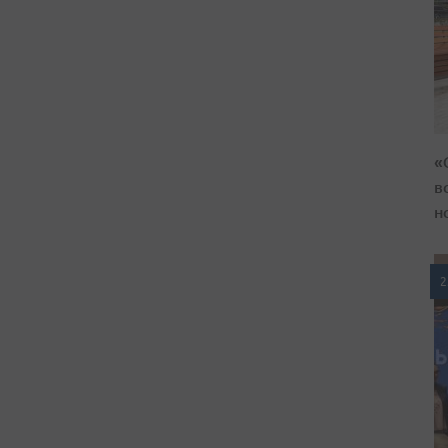
«
в
н
2