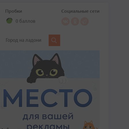
Пробки
Социальные сети
0 баллов
Город на ладони