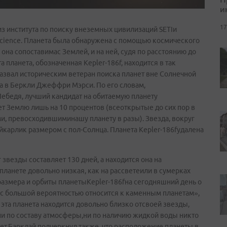
и
17
з института по поиску внеземных цивилизаций SETIи
cience. Планета была обнаружена с помощью космического
она сопоставимас Землей, и на ней, судя по расстоянию до
 планета, обозначенная Kepler-186f, находится в так
азвал историческим ветеран поиска планет вне Солнечной
 в Беркли Джеффри Мэрси. По его словам,
Лебедя, лучший кандидат на обитаемую планету
т Землю лишь на 10 процентов (всеоткрытые до сих пор в
и, превосходившиминашу планету в разы). Звезда, вокруг
карлик размером с пол-Солнца. Планета Kepler-186fудалена
звезды составляет 130 дней, а находится она на
планете довольно низкая, как на рассветеили в сумерках
размера и орбиты планетыKepler-186fна сегодняшний день о
а с большой вероятностью относится к каменным планетам»,
 эта планета находится довольно близко отсвоей звезды,
ни по составу атмосферы,ни по наличию жидкой воды никто
жет.Барклай подчеркнул также, что расположение планеты в