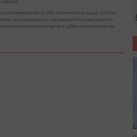
х друзей.
 и потомувключает в себя экологические акции. На Free
ейки, электролампочки, пластиковые бутылки и все это
аться волонтерами для участия в субботниках иакциях по
П