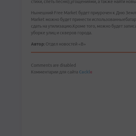
стихи, спеть песню),угощениями, а также найти новы
Нынешний Free Market будет приурочен к Дню Земли
Market можно будет принести использованныебатар
сдать на утилизацию.Кроме того, можно будет запис
уборке улиц и скверов города.
Автор:
Отдел новостей «В»
Comments are disabled
Комментарии для сайта
Cackl
e