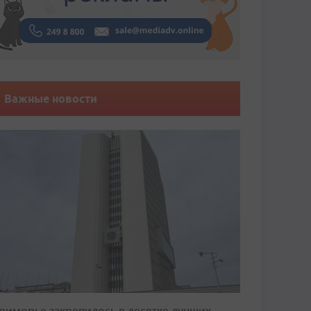
Важные новости
риморье закрепилось в десятке лучших