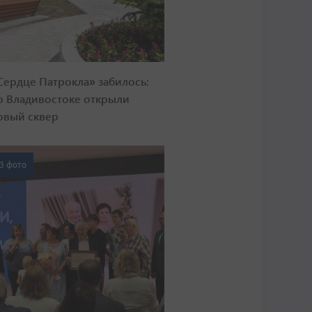
Сердце Патрокла» забилось:
о Владивостоке открыли
овый сквер
3 фото