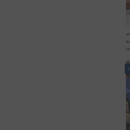
«
в
н
2