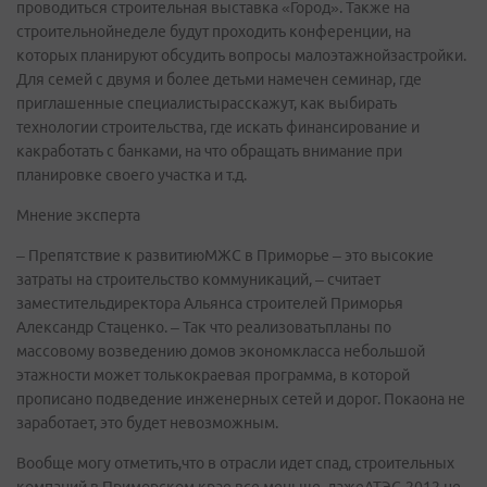
проводиться строительная выставка «Город». Также на
строительнойнеделе будут проходить конференции, на
которых планируют обсудить вопросы малоэтажнойзастройки.
Для семей с двумя и более детьми намечен семинар, где
приглашенные специалистырасскажут, как выбирать
технологии строительства, где искать финансирование и
какработать с банками, на что обращать внимание при
планировке своего участка и т.д.
Мнение эксперта
– Препятствие к развитиюМЖС в Приморье – это высокие
затраты на строительство коммуникаций, – считает
заместительдиректора Альянса строителей Приморья
Александр Стаценко. – Так что реализоватьпланы по
массовому возведению домов экономкласса небольшой
этажности может толькокраевая программа, в которой
прописано подведение инженерных сетей и дорог. Покаона не
заработает, это будет невозможным.
Вообще могу отметить,что в отрасли идет спад, строительных