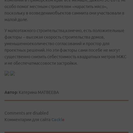
компаний в Приморском крае все меньше, дажеАТЭС-2012 не
особо помог местным строителям «нарастить мясо»,
поскольку в возведенииобъектов саммита они участвовали в
малой доле.
У малоэтажного строительства,конечно, есть положительные
факторы – высокая скорость строительства домов,
уменьшенноеколичество согласований и простор для
проектных решений. Но эти факторы сами посебе не могут
существенно снизить себестоимость квадратных метров МЖС
и не обеспечатмассовости застройки.
Автор:
Катерина МАТВЕЕВА
Comments are disabled
Комментарии для сайта
Cackl
e