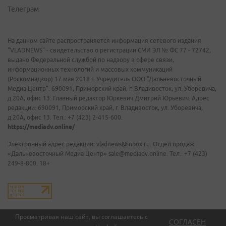
Телеграм
На данном сайте распространяется информация сетевого издания
"VLADNEWS" - свидетельство о регистрации СМИ ЭЛ № ФС 77 - 72742,
выдано Федеральной службой по надзору в сфере связи,
информационных технологий и массовых коммуникаций
(Роскомнадзор) 17 мая 2018 г. Учредитель ООО "Дальневосточный
Медиа Центр". 690091, Приморский край, г. Владивосток, ул. Уборевича,
д.20А, офис 13. Главный редактор Юркевич Дмитрий Юрьевич. Адрес
редакции: 690091, Приморский край, г. Владивосток, ул. Уборевича,
д.20А, офис 13. Тел.: +7 (423) 2-415-600.
https://mediadv.online/
Электронный адрес редакции: vladnews@inbox.ru. Отдел продаж
«Дальневосточный Медиа Центр» sale@mediadv.online. Тел.: +7 (423)
249-8-800. 18+
Просматривая наш сайт, вы соглашаетесь с
СОГЛАСЕН