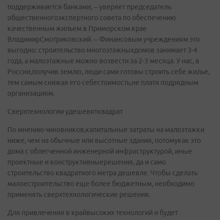
поддерживается банками, – уверяет председатель
общественногоэкспертного совета по обеспечению
качественным жильем в Приморском крае
ВладимирСмотриковский. – Финансовым учреждениям это
выгодно: строительство многоэтажныхдомов занимает 3-4
года, а малоэтажные можно возвести за 2-3 месяца. У нас, в
России,получив землю, люди сами готовы строить себе жилье,
тем самым снижая его себестоимость,не платя подрядным
организациям.
Сверхтехнологии удешевятквадрат
По мнению чиновников,капитальные затраты на малоэтажки
ниже, чем на обычные или высотные здания, потомукак это
дома с облегченной инженерной инфраструктурой, иные
проектные и конструктивныерешения, да и само
строительство квадратного метра дешевле. Чтобы сделать
малоестроительство еще более бюджетным, необходимо
применять сверхтехнологические решения.
Для привлечения в крайвысоких технологий и будет