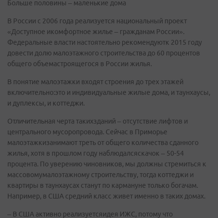
Больше половины – маленькие дома
В России с 2006 года реализуется национальный проект
«Доступное икомфортное жилье – гражданам России».
Федеральные власти настоятельно рекомендуютк 2015 году
довести долю малоэтажного строительства до 60 процентов
общего объемастроящегося в России жилья.
В понятие малоэтажки входят строения до трех этажей
включительно:это и индивидуальные жилые дома, и таунхаусы,
и дуплексы, и коттеджи.
Отличительная черта такихзданий – отсутствие лифтов и
центрального мусоропровода. Сейчас в Приморье
малоэтажкизанимают треть от общего количества сданного
жилья, хотя в прошлом году наблюдалсяскачок – 50-54
процента. По уверению чиновников, мы должны стремиться к
массовомумалоэтажному строительству, тогда коттеджи и
квартиры в таунхаусах станут по кармануне только богачам.
Например, в США средний класс живет именно в таких домах.
– В США активно реализуетсяидея ИЖС, потому что