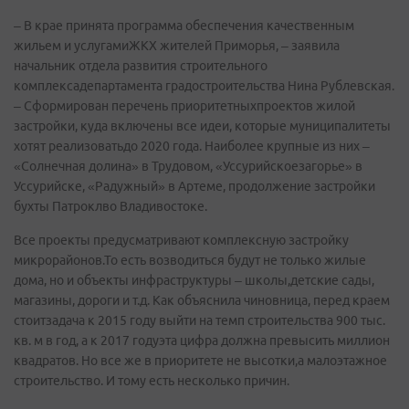
– В крае принята программа обеспечения качественным
жильем и услугамиЖКХ жителей Приморья, – заявила
начальник отдела развития строительного
комплексадепартамента градостроительства Нина Рублевская.
– Сформирован перечень приоритетныхпроектов жилой
застройки, куда включены все идеи, которые муниципалитеты
хотят реализоватьдо 2020 года. Наиболее крупные из них –
«Солнечная долина» в Трудовом, «Уссурийскоезагорье» в
Уссурийске, «Радужный» в Артеме, продолжение застройки
бухты Патроклво Владивостоке.
Все проекты предусматривают комплексную застройку
микрорайонов.То есть возводиться будут не только жилые
дома, но и объекты инфраструктуры – школы,детские сады,
магазины, дороги и т.д. Как объяснила чиновница, перед краем
стоитзадача к 2015 году выйти на темп строительства 900 тыс.
кв. м в год, а к 2017 годуэта цифра должна превысить миллион
квадратов. Но все же в приоритете не высотки,а малоэтажное
строительство. И тому есть несколько причин.