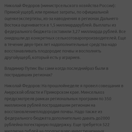
Николай Федоров (министрсельского хозяйства России):
Прямой ущерб, или прямые затраты, по официальной
оценкеэкспертизы, из-за наводнения в регионах Дальнего
Востока оценивается в 1,5 миллиардарублей. Выплаты из
федерального бюджета составили 3,27 миллиарда рублей. Все
онидошли до конкретных сельхозтоваропроизводителей. Еще
в течение двух-трех лет надополнительные средства надо
восстанавливать плодородие почвы и восполнять
другойущерб, который есть у аграриев.
Владимир Путин: Вы сами когда последнийраз были в
пострадавших регионах?
Николай Федоров: На прошлойнеделе я провел совещания в
Амурской области и Приморском крае. Минсельхоз
предусмотрелв рамках региональных программ по 350
миллионов рублей пострадавшим регионам на
восстановлениеплодородия почвы. Надо также из
федерального бюджета дополнительно давать до2000
рублейна погектарную поддержку. Еще требуется 522
миллиона рублей на пролонгацию инвестиционных