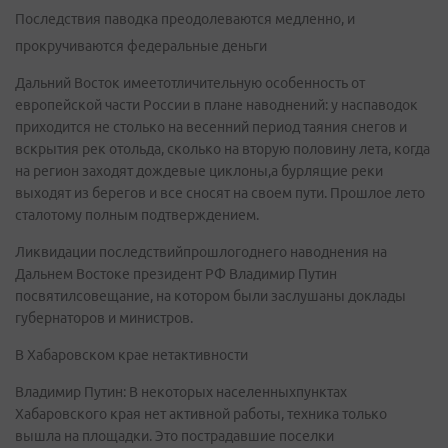
Последствия паводка преодолеваются медленно, и
прокручиваются федеральные деньги
Дальний Восток имеетотличительную особенность от
европейской части России в плане наводнений: у наспаводок
приходится не столько на весенний период таяния снегов и
вскрытия рек отольда, сколько на вторую половину лета, когда
на регион заходят дождевые циклоны,а бурлящие реки
выходят из берегов и все сносят на своем пути. Прошлое лето
сталотому полным подтверждением.
Ликвидации последствийпрошлогоднего наводнения на
Дальнем Востоке президент РФ Владимир Путин
посвятилсовещание, на котором были заслушаны доклады
губернаторов и министров.
В Хабаровском крае нетактивности
Владимир Путин: В некоторых населенныхпунктах
Хабаровского края нет активной работы, техника только
вышла на площадки. Это пострадавшие поселки