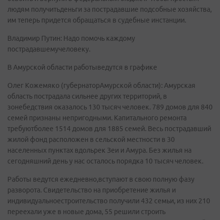
людям получитьденьги за пострадавшие подсобные хозяйства,
им теперь придется обращаться в судебные инстанции.
Владимир Путин: Надо помочь каждому
пострадавшемучеловеку.
В Амурской области работыведутся в графике
Олег Кожемяко (губернаторАмурской области): Амурская
область пострадала сильнее других территорий, в
зонебедствия оказалось 130 тысяч человек. 789 домов для 840
семей признаны непригодными. Капитального ремонта
требуютболее 1514 домов для 1885 семей. Весь пострадавший
жилой фонд расположен в сельской местности в 30
населенных пунктах вдольрек Зеи и Амура. Без жилья на
сегодняшний день у нас осталось порядка 10 тысяч человек.
Работы ведутся ежедневно,вступают в свою полную фазу
разворота. Свидетельство на приобретение жилья и
индивидуальноестроительство получили 432 семьи, из них 210
переехали уже в новые дома, 55 решили строить