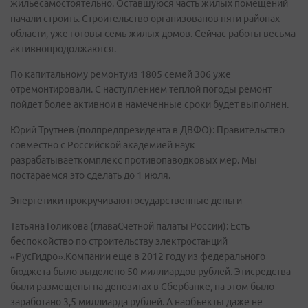
жильесамостоятельно. Оставшуюся часть жилых помещений
начали строить. Строительство организованов пяти районах
области, уже готовы семь жилых домов. Сейчас работы весьма
активнопродолжаются.
По капитальному ремонтуиз 1805 семей 306 уже
отремонтировали. С наступлением теплой погоды ремонт
пойдет более активнои в намеченные сроки будет выполнен.
Юрий Трутнев (полпредпрезидента в ДВФО): Правительство
совместно с Российской академией наук
разрабатываеткомплекс противопаводковых мер. Мы
постараемся это сделать до 1 июля.
Энергетики прокручиваютгосударственные деньги
Татьяна Голикова (главаСчетной палаты России): Есть
беспокойство по строительству электростанций
«РусГидро».Компании еще в 2012 году из федерального
бюджета было выделено 50 миллиардов рублей. Этисредства
были размещены на депозитах в Сбербанке, на этом было
заработано 3,5 миллиарда рублей. А наобъекты даже не