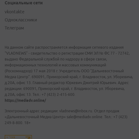
Социальные сети
vkontakte
Одноклассники
Телеграм
На данном сайте распространяется информация сетевого издания
"VLADNEWS" - свидетельство о регистрации СМИ ЭЛ № ФС 77 - 72742,
выдано Федеральной службой по надзору в сфере связи,
информационных технологий и массовых коммуникаций
(Роскомнадзор) 17 мая 2018 г. Учредитель ООО "Дальневосточный
Медиа Центр". 690091, Приморский край, г. Владивосток, ул. Уборевича,
д.20А, офис 13. Главный редактор Юркевич Дмитрий Юрьевич. Адрес
редакции: 690091, Приморский край, г. Владивосток, ул. Уборевича,
д.20А, офис 13. Тел.: +7 (423) 2-415-600.
https://mediadv.online/
Электронный адрес редакции: vladnews@inbox.ru. Отдел продаж
«Дальневосточный Медиа Центр» sale@mediadv.online. Тел.: +7 (423)
249-8-800. 18+