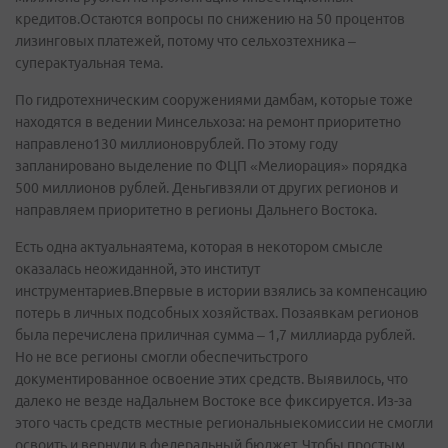
кредитов.Остаются вопросы по снижению на 50 процентов
лизинговых платежей, потому что сельхозтехника –
суперактуальная тема.
По гидротехническим сооружениями дамбам, которые тоже
находятся в ведении Минсельхоза: на ремонт приоритетно
направлено130 миллионоврублей. По этому году
запланировано выделение по ФЦП «Мелиорация» порядка
500 миллионов рублей. Деньгивзяли от других регионов и
направляем приоритетно в регионы Дальнего Востока.
Есть одна актуальнаятема, которая в некотором смысле
оказалась неожиданной, это институт
инструментариев.Впервые в истории взялись за компенсацию
потерь в личных подсобных хозяйствах. Позаявкам регионов
была перечислена приличная сумма – 1,7 миллиарда рублей.
Но не все регионы смогли обеспечитьстрого
документированное освоение этих средств. Выявилось, что
далеко не везде наДальнем Востоке все фиксируется. Из-за
этого часть средств местные региональныекомиссии не смогли
освоить и вернули в федеральный бюджет. Чтобы простым