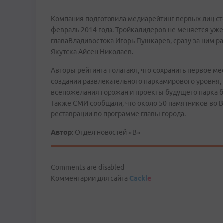
Компания подготовила медиарейтинг первых лиц ст
февраль 2014 года. Тройкалидеров не меняется уже
главаВладивостока Игорь Пушкарев, сразу за ним 
Якутска Айсен Николаев.
Авторы рейтинга полагают, что сохранить первое 
создании развлекательного паркамирового уровня,
всепожелания горожан и проекты будущего парка б
Также СМИ сообщали, что около 50 памятников во 
реставрации по программе главы города.
Автор:
Отдел новостей «В»
Comments are disabled
Комментарии для сайта
Cackl
e