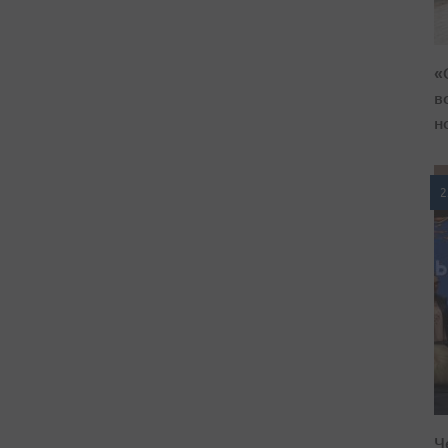
«
в
н
2
Ч