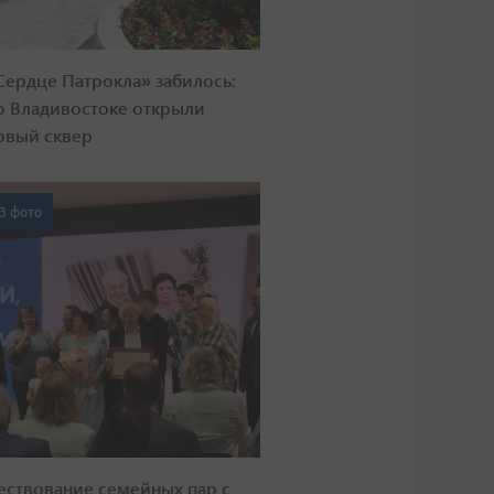
Сердце Патрокла» забилось:
о Владивостоке открыли
овый сквер
3 фото
ествование семейных пар с