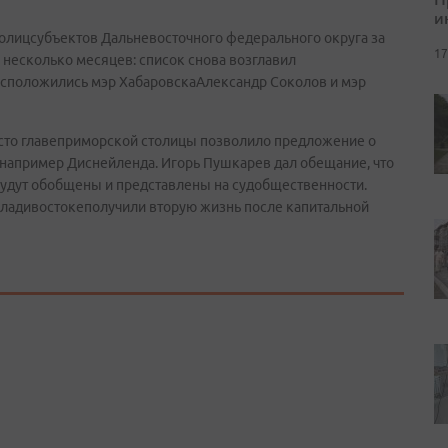
и
олицсубъектов Дальневосточного федерального округа за
17
 несколько месяцев: список снова возглавил
расположились мэр ХабаровскаАлександр Соколов и мэр
место главеприморской столицы позволило предложение о
 например Диснейленда. Игорь Пушкарев дал обещание, что
удут обобщены и представлены на судобщественности.
Владивостокеполучили вторую жизнь после капитальной