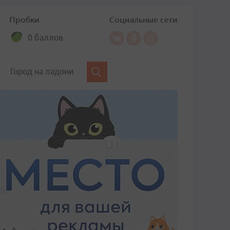
Пробки
Социальные сети
0 баллов
Город на ладони