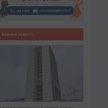
Важные новости
риморье закрепилось в десятке лучших