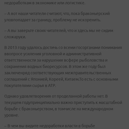
недоработкам в экономике или логистике.
– А вот наши читатели считают, что, пока браконьерский
уловпопадает за границу, проблему не искоренить.
– А вы заверьте своих читателей, что и здесь мы не сидим
сложаруки.
В 2013 году удалось достичь со всеми госорганами понимания
ввопросе усиления уголовной и административной
ответственности за нарушения всфере рыболовства и
сохранения водных биоресурсов. В этом же году был
заключенряд соответствующих межправительственных
соглашений с Японией, Кореей, Китаем.То есть с основными
покупателями сырья в АТР.
Однако удовлетворения от проделанной работы нет. В
текущем годупринципиально важно приступить к масштабной
борьбе с браконьерством, в томчисле на международном
уровне.
– В чем вы видите недоработки власти в борьбе