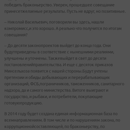
победить браконьерство. Уверен, прошедшее совещание
принесетжелаемые результаты. Пусть не вдруг, но позитивные.
– Николай Васильевич, поговорили вы здесь, нашли
компромисс,и это хорошо. А реально что получится по итогам
совещания?
– До десяти законопроектов выйдет до конца года. Они
будутприведены в соответствие с нынешними реалиями,
улучшены и уточнены. Такжевыйдет в свет до десяти
постановленийправительства. И еще с десяток приказов
Минсельхоза появится с нашей стороны.Будут учтены
претензии и обиды добывающих и перерабатывающих
организаций, ФСБ,пограничников, таможенников, санитарного
надзора, да и самого министерства. Витоге выиграют и
государство, и рыбаки, и потребители, покупающие
готовуюпродукцию.
В 2014 году будет создана единая информационная база по
всемнаправлениям. В том числе и по нарушениям закона, по
коррупционнойсоставляющей, по браконьерству, по