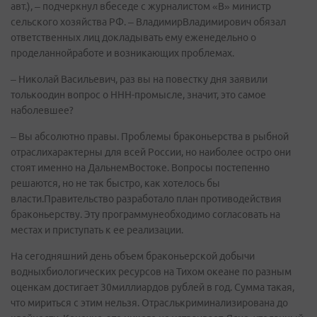
авт.), – подчеркнул вбеседе с журналистом «В» министр
сельского хозяйства РФ. – ВладимирВладимирович обязал
ответственных лиц докладывать ему еженедельно о
проделаннойработе и возникающих проблемах.
– Николай Васильевич, раз вы на повестку дня заявили
толькоодин вопрос о ННН-промысле, значит, это самое
наболевшее?
– Вы абсолютно правы. Проблемы браконьерства в рыбной
отраслихарактерны для всей России, но наиболее остро они
стоят именно на ДальнемВостоке. Вопросы постепенно
решаются, но не так быстро, как хотелось бы
власти.Правительство разработало план противодействия
браконьерству. Эту программунеобходимо согласовать на
местах и приступать к ее реализации.
На сегодняшний день объем браконьерской добычи
водныхбиологических ресурсов на Тихом океане по разным
оценкам достигает 30миллиардов рублей в год. Сумма такая,
что мириться с этим нельзя. Отраслькриминализирована до