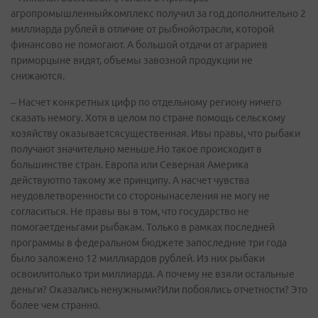
агропромышленныйкомплекс получил за год дополнительно 2
миллиарда рублей в отличие от рыбнойотрасли, которой
финансово не помогают. А большой отдачи от аграриев
приморцыне видят, объемы завозной продукции не
снижаются.
– Насчет конкретных цифр по отдельному региону ничего
сказать немогу. Хотя в целом по стране помощь сельскому
хозяйству оказываетсясущественная. Ивы правы, что рыбаки
получают значительно меньше.Но такое происходит в
большинстве стран. Европа или Северная Америка
действуютпо такому же принципу. А насчет чувства
неудовлетворенности со сторонынаселения не могу не
согласиться. Не правы вы в том, что государство не
помогаетденьгами рыбакам. Только в рамках последней
программы в федеральном бюджете запоследние три года
было заложено 12 миллиардов рублей. Из них рыбаки
освоилитолько три миллиарда. А почему не взяли остальные
деньги? Оказались ненужными?Или побоялись отчетности? Это
более чем странно.