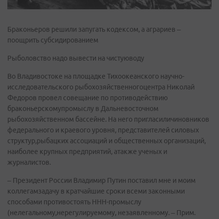
Браконьеров решили запугать кодексом, а аграриев –
поощрить субсидированием
Рыболовство надо вывести на чистуюводу
Во Владивостоке на площадке Тихоокеанского научно-
исследовательского рыбохозяйственногоцентра Николай
Федоров провел совещание по противодействию
браконьерскомупромыслу в Дальневосточном
рыбохозяйственном бассейне. На него пригласиличиновников
федерального и краевого уровня, представителей силовых
структур,рыбацких ассоциаций и общественных организаций,
наиболее крупных предприятий, атакже ученых и
журналистов.
– Президент России Владимир Путин поставил мне и моим
коллегамзадачу в кратчайшие сроки всеми законными
способами противостоять ННН-промыслу
(нелегальному,нерегулируемому, незаявленному. – Прим.