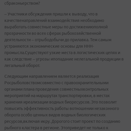
сбраконьерством?
– Участники обсуждения пришли к выводу, что в
качественаправлений взаимодействия необходимо
выработать совместные меры по достижениюполной
прозрачности во всех сферах рыбохозяйственной
деятельности – отрыбодобычи до прилавка. Тем самым
устраняются экономические основы для ННН-
промысла.Существуют узкие места в логистических цепях и
как следствие – угрозы ипопадание нелегальной продукции в
легальный оборот.
Следующим направлением является реализация
Росрыболовствомсовместно с правоохранительными
органами плана проведения совместныхконтрольных
мероприятий на маршрутах транспортировки, в местах
хранения иреализации водных биоресурсов. Это позволит
повысить эффективность работы вотношении незаконного
оборота особо ценных видов водных биологических
ресурсов,включая икру. Дорогого стоит проект по созданию
рыбного кластера в регионе. Этоприведет не только к