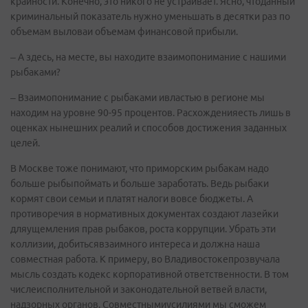
крайности. Конечно, это никого не устраивает. Ясно, чтоданный
криминальный показатель нужно уменьшать в десятки раз по
объемам выловаи объемам финансовой прибыли.
– А здесь, на месте, вы находите взаимопонимание с нашими
рыбаками?
– Взаимопонимание с рыбаками ивластью в регионе мы
находим на уровне 90-95 процентов. Расхожденияесть лишь в
оценках нынешних реалий и способов достижения заданных
целей.
В Москве тоже понимают, что приморским рыбакам надо
больше рыбыпоймать и больше заработать. Ведь рыбаки
кормят свои семьи и платят налоги вовсе бюджеты. А
противоречия в нормативных документах создают лазейки
дляущемления прав рыбаков, роста коррупции. Убрать эти
коллизии, добитьсявзаимного интереса и должна наша
совместная работа. К примеру, во Владивостокепрозвучала
мысль создать кодекс корпоративной ответственности. В том
числеисполнительной и законодательной ветвей власти,
надзорных органов. Совместнымиусилиями мы сможем