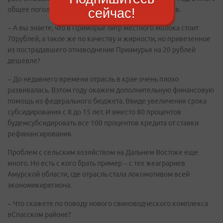
общее поголовье дойных коровсоставит 5400 голов.
сейчас!
– А вы знаете, что в Приморье литр местного молока стоит
70рублей, а такое же по качеству и жирности, но привезенное
из пострадавшего отнаводнения Приамурья на 20 рублей
дешевле?
– До недавнего времени отрасль в крае очень плохо
развивалась. Вэтом году окажем дополнительную финансовую
помощь из федерального бюджета. Ввиде увеличения срока
субсидирования с 8 до 15 лет. И вместо 80 процентов
будемсубсидировать все 100 процентов кредита от ставки
рефинансирования.
Проблем с сельским хозяйством на Дальнем Востоке еще
много. Но есть с кого брать пример – с тех жеаграриев
Амурской области, где отрасль стала локомотивом всей
экономикирегиона.
– Что скажете по поводу нового свиноводческого комплекса
вСпасском районе?