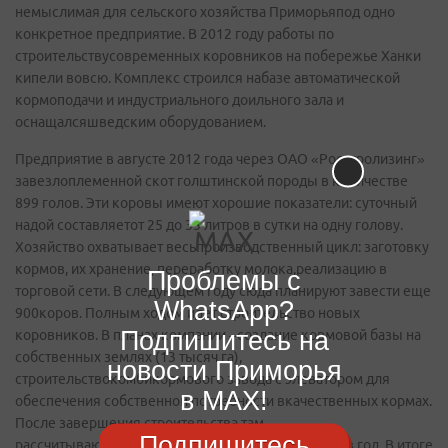
немыслимая для сельского хозяйства Приморьяпод одно
конкретное предприятие. В 2012 году работы по
строительствусовременных коровников на побережье Ханки
кипели вовсю. Комплекс строился набазе автоматической
кормоподачи и индустриального доильного зала и
оснащалсяшведским оборудованием.
Предприятие в августе 2012 года через ОАО «Росагролизинг»
завезлоплеменной скот голштинской породы в количестве
899 голов. Эти коровы имеют хорошие показатели: суточный
надой составляетот 25 до 35 литров в сутки на одну голову.
Хозяйство охватывает весьпроизводственный цикл: заготовку
кормов, их хранение, переработку молока,реализацию в
Проблемы с
торговой сети. В следующем году сюда планируют завести еще
WhatsApp?
900коров. Полным ходом идет строительство новых
Подпишитесь на
коровников. В планах компании –создание кормовой базы на
собственных землях (13 тысяч га),
новости Приморья
строительствокомбикормового завода с элеватором для
в MAX!
обеспечения собственной потребности вкачественных кормах.
После завершения строительства там
Подпишитесь
рассчитываютперерабатывать 10800 тонн молока в год. В итоге