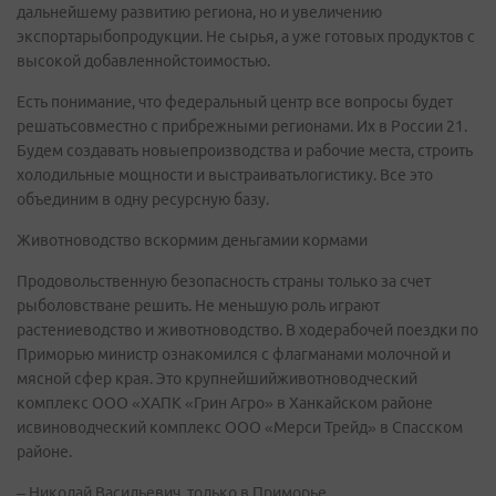
дальнейшему развитию региона, но и увеличению
экспортарыбопродукции. Не сырья, а уже готовых продуктов с
высокой добавленнойстоимостью.
Есть понимание, что федеральный центр все вопросы будет
решатьсовместно с прибрежными регионами. Их в России 21.
Будем создавать новыепроизводства и рабочие места, строить
холодильные мощности и выстраиватьлогистику. Все это
объединим в одну ресурсную базу.
Животноводство вскормим деньгамии кормами
Продовольственную безопасность страны только за счет
рыболовстване решить. Не меньшую роль играют
растениеводство и животноводство. В ходерабочей поездки по
Приморью министр ознакомился с флагманами молочной и
мясной сфер края. Это крупнейшийживотноводческий
комплекс ООО «ХАПК «Грин Агро» в Ханкайском районе
исвиноводческий комплекс ООО «Мерси Трейд» в Спасском
районе.
– Николай Васильевич, только в Приморье