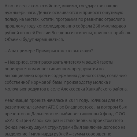
А вот в сельском хозяйстве, видимо, государство нашло
нужныерычаги. Деньги осваиваются и приносят ощутимую
пользу на местах. Кстати, программа по развитию отраслипо
прошлому году консолидированно собрала 268 миллиардов
рублей по всей России.Все деньги освоены, приносят прибыль.
Объемы будут наращиваться.
– А на примере Приморья как это выглядит?
– Наверное, стоит рассказать читателям вашей газеты
оприоритетном инвестиционном предприятии по
выращиванию коров и содержанию дойногостада, созданию
собственной кормовой базы, производству молока и
молочныхпродуктов в селе Алексеевка Ханкайского района.
Реализация проекта началась в 2011 году. Толчком для его
развитиястал саммит АТЭС во Владивостоке, на котором был
презентован Дальневосточныйинвестиционный фонд. ООО
«ХАПК «Грин Агро» как раз и стало первым проектомэтого
фонда. Между двумя структурами был заключен договор на
выделение 1миллиарда рублей – сумма совершенно