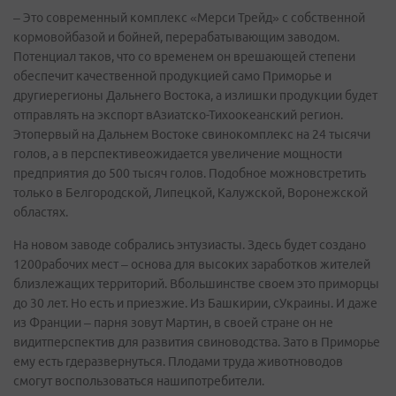
– Это современный комплекс «Мерси Трейд» с собственной
кормовойбазой и бойней, перерабатывающим заводом.
Потенциал таков, что со временем он врешающей степени
обеспечит качественной продукцией само Приморье и
другиерегионы Дальнего Востока, а излишки продукции будет
отправлять на экспорт вАзиатско-Тихоокеанский регион.
Этопервый на Дальнем Востоке свинокомплекс на 24 тысячи
голов, а в перспективеожидается увеличение мощности
предприятия до 500 тысяч голов. Подобное можновстретить
только в Белгородской, Липецкой, Калужской, Воронежской
областях.
На новом заводе собрались энтузиасты. Здесь будет создано
1200рабочих мест – основа для высоких заработков жителей
близлежащих территорий. Вбольшинстве своем это приморцы
до 30 лет. Но есть и приезжие. Из Башкирии, сУкраины. И даже
из Франции – парня зовут Мартин, в своей стране он не
видитперспектив для развития свиноводства. Зато в Приморье
ему есть гдеразвернуться. Плодами труда животноводов
смогут воспользоваться нашипотребители.