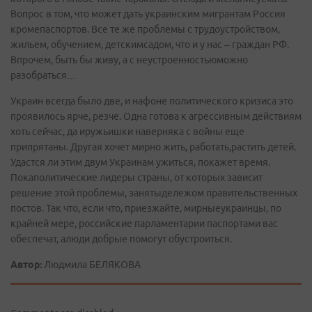
Вопрос в том, что может дать украинским мигрантам Россия
кромепаспортов. Все те же проблемы с трудоустройством,
жильем, обучением, детскимсадом, что и у нас – граждан РФ.
Впрочем, быть бы живу, а с неустроенностьюможно
разобраться…
Украин всегда было две, и нафоне политического кризиса это
проявилось ярче, резче. Одна готова к агрессивным действиям
хоть сейчас, да иружьишки наверняка с войны еще
припрятаны. Другая хочет мирно жить, работать,растить детей.
Удастся ли этим двум Украинам ужиться, покажет время.
Покаполитические лидеры страны, от которых зависит
решение этой проблемы, занятыдележом правительственных
постов. Так что, если что, приезжайте, мирныеукраинцы, по
крайней мере, российские парламентарии паспортами вас
обеспечат, алюди добрые помогут обустроиться.
Автор:
Людмила БЕЛЯКОВА