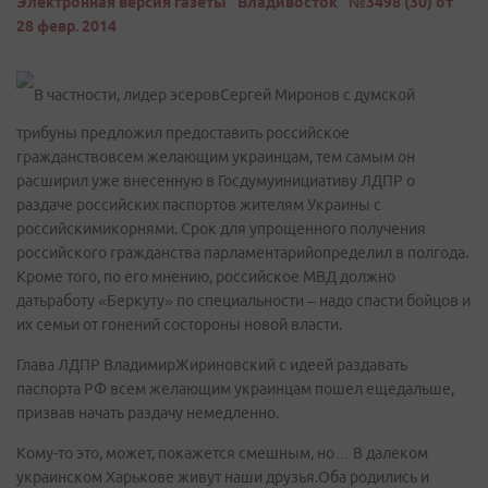
Электронная версия газеты "Владивосток" №3498 (30) от
28 февр. 2014
В частности, лидер эсеровСергей Миронов с думской
трибуны предложил предоставить российское
гражданствовсем желающим украинцам, тем самым он
расширил уже внесенную в Госдумуинициативу ЛДПР о
раздаче российских паспортов жителям Украины с
российскимикорнями. Срок для упрощенного получения
российского гражданства парламентарийопределил в полгода.
Кроме того, по его мнению, российское МВД должно
датьработу «Беркуту» по специальности – надо спасти бойцов и
их семьи от гонений состороны новой власти.
Глава ЛДПР ВладимирЖириновский с идеей раздавать
паспорта РФ всем желающим украинцам пошел ещедальше,
призвав начать раздачу немедленно.
Кому-то это, может, покажется смешным, но… В далеком
украинском Харькове живут наши друзья.Оба родились и