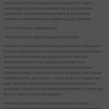
выросли в СССР, на Украину уехали в конце 90-­х годов. У
негоосталось российское гражданство, у нее и ребенка –
украинское. Созваниваемсярегулярно. В Харькове не
стреляют и не митингуют, но недавно друзья спросили:
– Если что, можно к вамприехать?
– Конечно, можно. Думаете,дойдет до отъезда?
Оказалось, глава семейства повопросам своего небольшого
бизнеса созванивался с поставщиком из Львова. Отпроблем
экономического плана разговор их быстро перетек в
политическуюплоскость. Товарищ из Львова очень
эмоционально, восторженно отреагировал накровавые
события в Киеве. «Надо всем браться за оружие, чем больше
кровипрольется, тем лучше», – процитировал его слова наш
друг. Заметьте, ккровопролитию призывал не политик, не
военный, а обычный представитель малогобизнеса, которому
есть что терять в «огне революции».
Конечно, страшно жить пододной крышей с соседом, у
которого в голове такие тараканы. Отсюда и желаниеуехать.