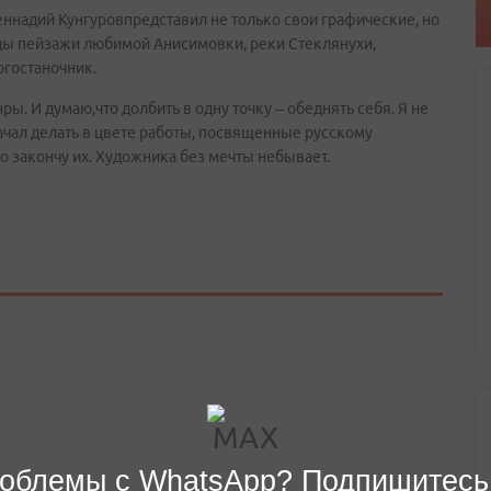
еннадий Кунгуровпредставил не только свои графические, но
ды пейзажи любимой Анисимовки, реки Стеклянухи,
огостаночник.
ры. И думаю,что долбить в одну точку – обеднять себя. Я не
 начал делать в цвете работы, посвященные русскому
о закончу их. Художника без мечты небывает.
облемы с WhatsApp? Подпишитесь