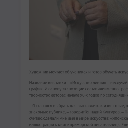
Художник мечтает об учениках и готов обучать иску
Название выставки – «Искусство линии» – неслучай
график. И основу экспозиции составилиименно граф
творчество авторас начала 90­-х годов по сегодняшн
– Я старался выбрать для выставки как известные, 
знакомые публике, – говоритГеннадий Кунгуров. – П
считаю,сделали мне имя в мире искусства: «Японск
иллюстрации к книге приморской писательницы Еле