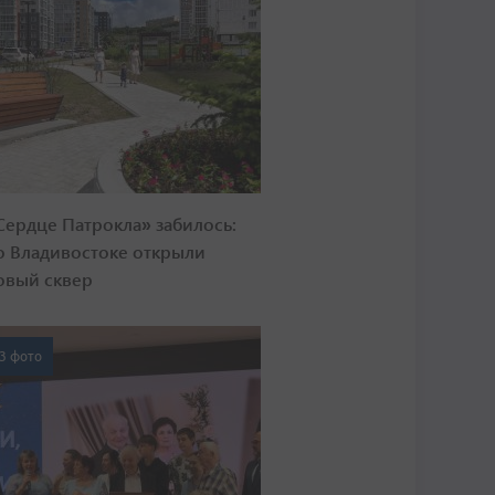
Сердце Патрокла» забилось:
о Владивостоке открыли
овый сквер
3 фото