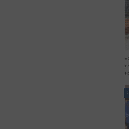
«
в
н
2