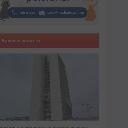
Важные новости
риморье закрепилось в десятке лучших