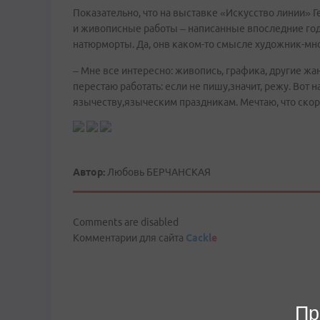
Показательно, что на выставке «Искусство линии» Г
и живописные работы – написанные впоследние го
натюрморты. Да, онв каком-то смысле художник-мн
– Мне все интересно: живопись, графика, другие жан
перестаю работать: если не пишу,значит, режу. Вот
язычеству,языческим праздникам. Мечтаю, что скор
Автор:
Любовь БЕРЧАНСКАЯ
Comments are disabled
Комментарии для сайта
Cackl
e
Пр