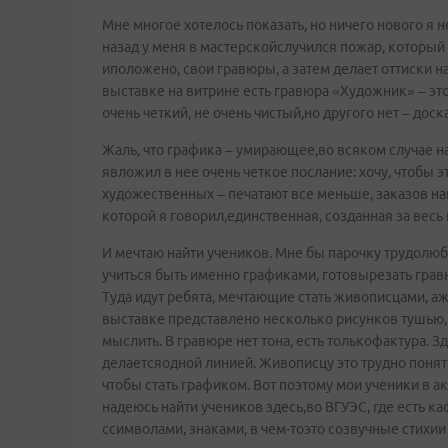
Мне многое хотелось показать, но ничего нового я не
назад у меня в мастерскойслучился пожар, который
иположено, свои гравюры, а затем делает оттиски на
выставке на витрине есть гравюра «Художник» – эт
очень четкий, не очень чистый,но другого нет – дос
Жаль, что графика – умирающее,во всяком случае на
явложил в нее очень четкое послание: хочу, чтобы э
художественных – печатают все меньше, заказов наг
которой я говорил,единственная, созданная за весь
И мечтаю найти учеников. Мне бы парочку трудолю
учиться быть именно графиками, готовырезать гра
Туда идут ребята, мечтающие стать живописцами, а
выставке представлено несколько рисунков тушью,
мыслить. В гравюре нет тона, есть толькофактура. З
делаетсяодной линией. Живописцу это трудно понят
чтобы стать графиком. Вот поэтому мои ученики в ак
надеюсь найти учеников здесь,во ВГУЭС, где есть к
ссимволами, знаками, в чем-тоэто созвучные стихии