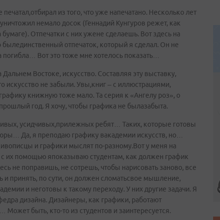
 печатал,отбирал из того, что уже напечатано. Несколько лет
 уничтожил немало досок (Геннадий Кунгуров режет, как
 бумаге). Отпечатки с них ужене сделаешь. Вот здесь на
о былединственный отпечаток, который я сделал. Он не
ка погибла… Вот это тоже мне хотелось показать…
 Дальнем Востоке, искусство. Составляя эту выставку,
то искусство не забыли. Увы,книг – с иллюстрациями,
рафику книжную тоже мало. Та серия к «Ангелу роз», о
 прошлый год. Я хочу, чтобы графика не былазабыта.
бивых, усидчивых,прилежных ребят… Таких, которые готовы
вюры… Да, я преподаю графику вакадемии искусств, но…
живописцы и графики мыслят по-разному.Вот у меня на
 с их помощью япоказываю студентам, как должен график
десь не поправишь, не сотрешь, чтобы нарисовать заново, все
ь и принять, по сути, он должен сломатьсвое мышление,
адемии и неготовы к такому переходу. У них другие задачи. Я
афедра дизайна. Дизайнеры, как графики, работают
… Может быть, кто-то из студентов и заинтересуется.