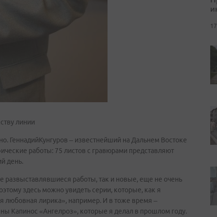
и
17
сству линии
но. ГеннадийКунгуров – известнейший на Дальнем Востоке
ические работы: 75 листов с гравюрами представляют
ий день.
не развыставлявшиеся работы, так и новые, еще не очень
оэтому здесь можно увидеть серии, которые, как я
ая любовная лирика», например. И в тоже время –
ны Капинос «Ангелроз», которые я делал в прошлом году.