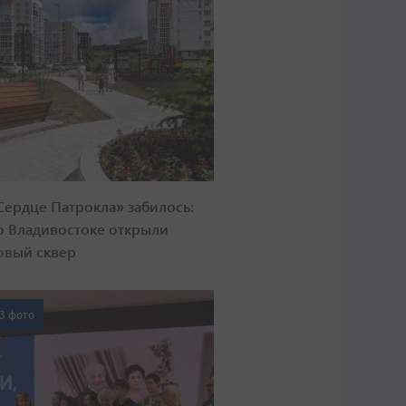
Сердце Патрокла» забилось:
о Владивостоке открыли
овый сквер
3 фото