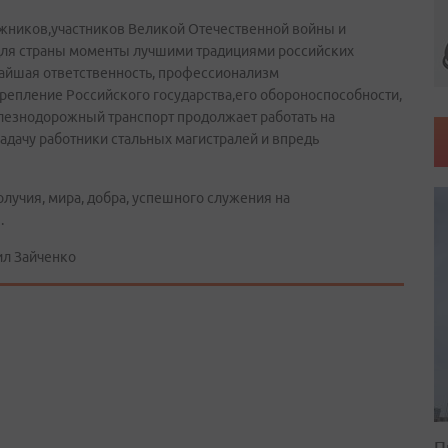
жников,участников Великой Отечественной войны и
для страны моменты лучшими традициями российских
айшая ответственность, профессионализм
репление Российского государства,его обороноспособности,
елезнодорожный транспорт продолжает работать на
адачу работники стальных магистралей и впредь
лучия, мира, добра, успешного служения на
.
ил Зайченко
П