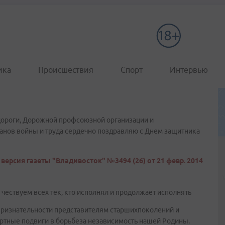
ика
Происшествия
Спорт
Интервью
дороги, Дорожной профсоюзной организации и
анов войны и труда сердечно поздравляю с Днем защитника
версия газеты "Владивосток" №3494 (26) от 21 февр. 2014
 чествуем всех тек, кто исполнял и продолжает исполнять
признательности представителям старшихпоколений и
тные подвиги в борьбеза независимость нашей Родины.