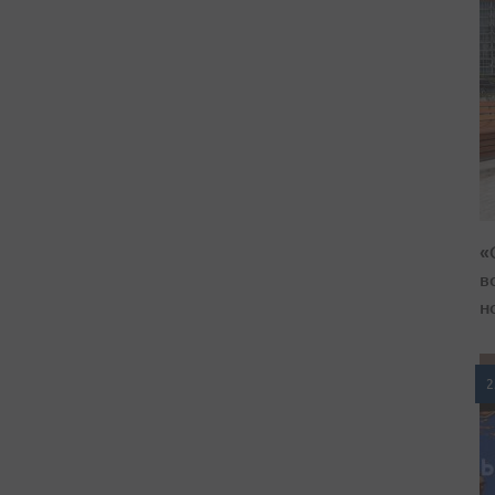
«
в
н
2