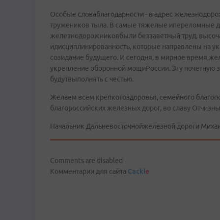
Особые словаблагодарности - в адрес железнодоро
тружеников тыла. В самые тяжелые ипереломные 
железнодорожниковбыли беззаветный труд, высоч
идисциплинированность, которые направлены на ук
созидание будущего. И сегодня, в мирное время,ж
укрепление оборонной мощиРоссии. Эту почетную з
будутвыполнять с честью.
Желаем всем крепкогоздоровья, семейного благопо
благороссийских железных дорог, во славу Отчизны
Начальник Дальневосточнойжелезной дороги Миха
Comments are disabled
Комментарии для сайта
Cackl
e