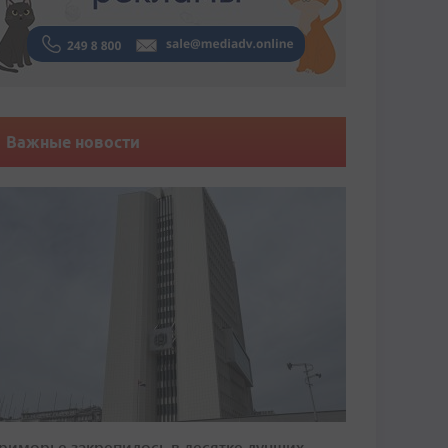
Важные новости
риморье закрепилось в десятке лучших