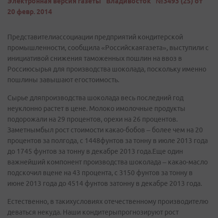
Электронная версия газеты "Владивосток" №3493 (25) от
20 февр. 2014
Представителиассоциации предприятий кондитерской
промышленности, сообщила «Российскаягазета», выступили с
инициативой снижения таможенных пошлин на ввоз в
Россиюсырья для производства шоколада, поскольку именно
пошлины завышают егостоимость.
Сырье дляпроизводства шоколада весь последний год
неуклонно растет в цене. Молоко имолочные продукты
подорожали на 29 процентов, орехи на 26 процентов.
Заметнымбыл рост стоимости какао-бобов – более чем на 20
процентов за полгода, с 1448фунтов за тонну в июле 2013 года
до 1745 фунтов за тонну в декабре 2013 года.Еще один
важнейший компонент производства шоколада – какао-масло
подскочил вцене на 43 процента, с 3150 фунтов за тонну в
июне 2013 года до 4514 фунтов затонну в декабре 2013 года.
Естественно, в такихусловиях отечественному производителю
деваться некуда. Наши кондитерыпрогнозируют рост