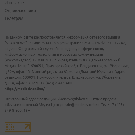
vkontakte
Одноклассники
Телеграм
На данном сайте распространяется информация сетевого издания
"VLADNEWS" - свидетельство о регистрации СМИ ЭЛ № ФС 77 - 72742,
выдано Федеральной службой по надзору в сфере связи,
информационных технологий и массовых коммуникаций
(Роскомнадзор) 17 мая 2018 г. Учредитель ООО "Дальневосточный
Медиа Центр". 690091, Приморский край, г. Владивосток, ул. Уборевича,
д.20А, офис 13. Главный редактор Юркевич Дмитрий Юрьевич. Адрес
редакции: 690091, Приморский край, г. Владивосток, ул. Уборевича,
д.20А, офис 13. Тел.: +7 (423) 2-415-600.
https://mediadv.online/
Электронный адрес редакции: vladnews@inbox.ru. Отдел продаж
«Дальневосточный Медиа Центр» sale@mediadv.online. Тел.: +7 (423)
249-8-800. 18+