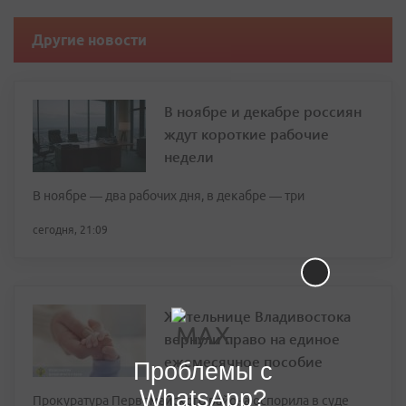
Другие новости
В ноябре и декабре россиян
ждут короткие рабочие
недели
В ноябре — два рабочих дня, в декабре — три
сегодня, 21:09
Жительнице Владивостока
вернули право на единое
ежемесячное пособие
Проблемы с
WhatsApp?
Прокуратура Первомайского района оспорила в суде