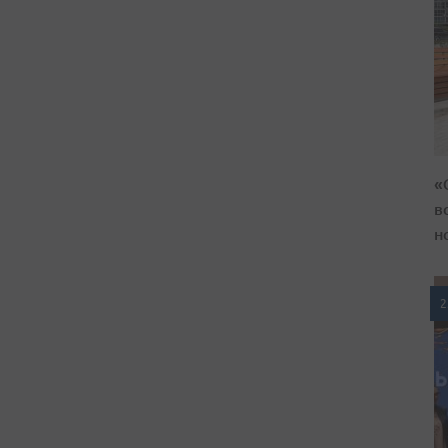
«
в
н
2