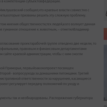
я в компетенции субъектовфедерации.
Миклушевский сообщил,что краевые власти совместно с
кта,которые призваны решить эту сложную проблему.
етом мнения общественности,тех людей,кого волнует данная
не гуманное отношение к животным, – отметилВладимир
согласование проектарабочей группе отведено две недели, то
профильными, правовым и финансовым департаментами
 сайте краевой администрации, чтобы с ним смогли
лавой Приморья, первыйзаконопроект посвящен
торой - вопросуухода за домашними питомцами. Третий
нистративной ответственности за нарушения, касающиеся
оект регулирует передачу полномочий по уходу и
окументы так и необнародованы. Распоряжения губернатора
П