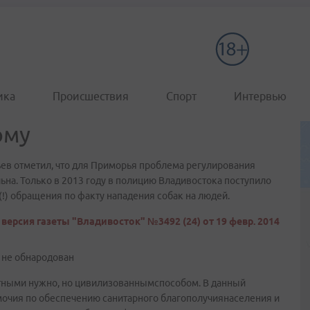
ика
Происшествия
Спорт
Интервью
ому
ев отметил, что для Приморья проблема регулирования
на. Только в 2013 году в полицию Владивостока поступило
(!) обращения по факту нападения собак на людей.
версия газеты "Владивосток" №3492 (24) от 19 февр. 2014
в не обнародован
отными нужно, но цивилизованнымспособом. В данный
очия по обеспечению санитарного благополучиянаселения и