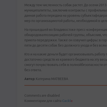
Между тем численность собак растет. До осени 201
муниципалитеты, заключив контракты с профильны
данная работа передана на уровень субъектафедерац
мер по организацииэтой работы, необходимой в целя
На прошедшей во Владивостоке пресс-конференци
обнародовалпозицию рабочей группы, объяснив, что
приюта-передержки. Также он озвучил цифры: в гор
пяти до десяти собак без должного ухода и без вся
Кто и на какие деньги будет организовывать работу
достаточно средств из краевого бюджета на эту вес
смогут почувствовать себя в полнойбезопасности от
без ответа.
Автор:
Катерина МАТВЕЕВА
Comments are disabled
Комментарии для сайта
Cackl
e