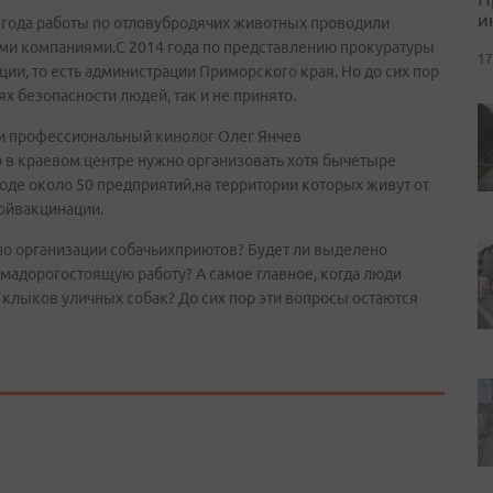
и
3 года работы по отловубродячих животных проводили
ми компаниями.С 2014 года по представлению прокуратуры
17
ии, то есть администрации Приморского края. Но до сих пор
х безопасности людей, так и не принято.
и профессиональный кинолог Олег Янчев
 в краевом центре нужно организовать хотя бычетыре
оде около 50 предприятий,на территории которых живут от
койвакцинации.
 по организации собачьихприютов? Будет ли выделено
ьмадорогостоящую работу? А самое главное, когда люди
 клыков уличных собак? До сих пор эти вопросы остаются