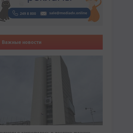
Важные новости
риморье закрепилось в десятке лучших