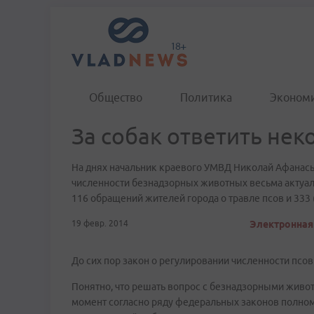
Общество
Политика
Эконом
За собак ответить нек
На днях начальник краевого УМВД Николай Афанась
численности безнадзорных животных весьма актуаль
116 обращений жителей города о травле псов и 333 
19 февр. 2014
Электронная 
До сих пор закон о регулировании численности псо
Понятно, что решать вопрос с безнадзорными жив
момент согласно ряду федеральных законов полном