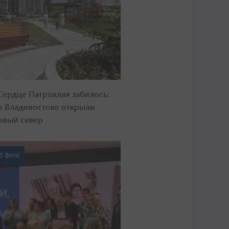
Сердце Патрокла» забилось:
о Владивостоке открыли
овый сквер
3 фото