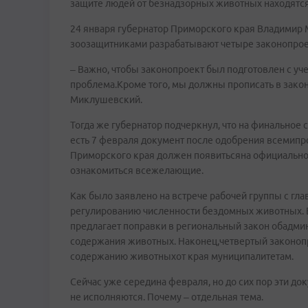
защите людей от безнадзорных животных находятс
24 января губернатор Приморского края Владимир 
зоозащитниками разрабатывают четыре законопрое
– Важно, чтобы законопроект был подготовлен с уч
проблема.Кроме того, мы должны прописать в зако
Миклушевский.
Тогда же губернатор подчеркнул, что на финальное 
есть 7 февраля документ после одобрения всеми
Приморского края должен появитьсяна официальном
ознакомиться всежелающие.
Как было заявлено на встрече рабочей группы с г
регулированию численности бездомных животных. В
предлагает поправки в региональный закон обадми
содержания животных. Наконец,четвертый законопр
содержанию животныхот края муниципалитетам.
Сейчас уже середина февраля, но до сих пор эти д
не исполняются. Почему – отдельная тема.