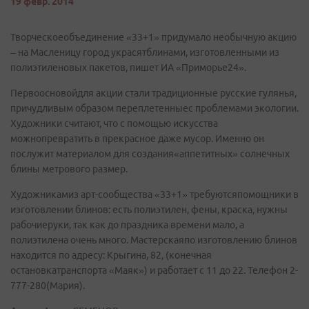
19 февр. 2014
Творческоеобъединение «33+1» придумало необычную акцию
– на Масленицу город украсятблинами, изготовленными из
полиэтиленовых пакетов, пишет ИА «Приморье24».
Первоосновойдля акции стали традиционные русские гулянья,
причудливым образом переплетенныес проблемами экологии.
Художники считают, что с помощью искусства
можнопревратить в прекрасное даже мусор. Именно он
послужит материалом для создания«аппетитных» солнечных
блины метрового размер.
Художникамиз арт-сообщества «33+1» требуютсяпомощники в
изготовлении блинов: есть полиэтилен, фены, краска, нужны
рабочиеруки, так как до праздника времени мало, а
полиэтилена очень много. Мастерскаяпо изготовлению блинов
находится по адресу: Крыгина, 82, (конечная
остановкатранспорта «Маяк») и работает с 11 до 22. Телефон 2-
777-280(Мария).