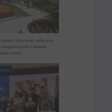
Сердце Патрокла» забилось:
о Владивостоке открыли
овый сквер
3 фото