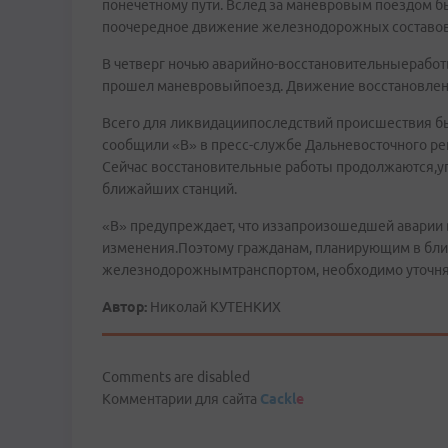
понечетному пути. Вслед за маневровым поездом 
поочередное движение железнодорожных составов
В четверг ночью аварийно­-восстановительныеработ
прошел маневровыйпоезд. Движение восстановлено
Всего для ликвидациипоследствий происшествия бы
сообщили «В» в пресс-­службе Дальневосточного рег
Сейчас восстановительные работы продолжаются,уп
ближайших станций.
«В» предупреждает, что из­запроизошедшей аварии
изменения.Поэтому гражданам, планирующим в бл
железнодорожнымтранспортом, необходимо уточня
Автор:
Николай КУТЕНКИХ
Comments are disabled
Комментарии для сайта
Cackl
e