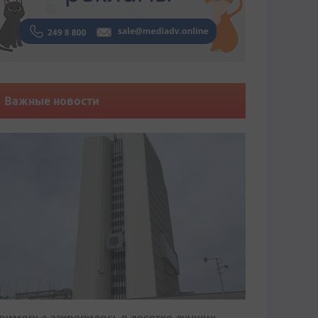
Важные новости
риморье закрепилось в десятке лучших