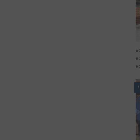
«
в
н
2