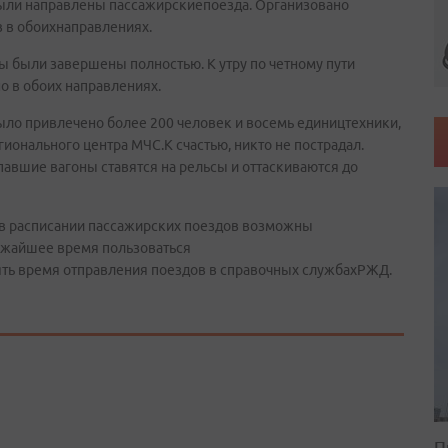
были направлены пассажирскиепоезда. Организовано
 в обоихнаправлениях.
ы были завершены полностью. К утру по четному пути
 в обоих направлениях.
ло привлечено более 200 человек и восемь едиництехники,
ионального центра МЧС.К счастью, никто не пострадал.
авшие вагоны ставятся на рельсы и оттаскиваются до
 в расписании пассажирских поездов возможны
ижайшее время пользоваться
ть время отправления поездов в справочных службахРЖД.
П