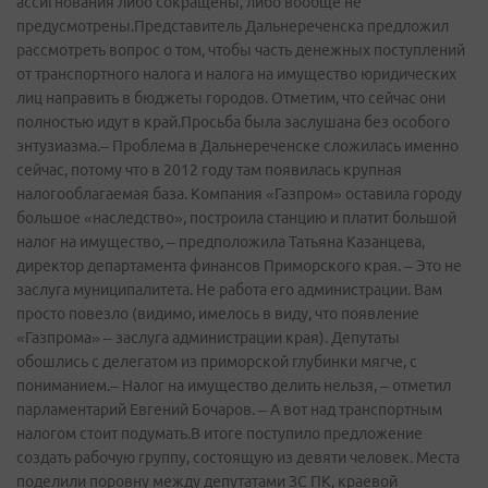
ассигнования либо сокращены, либо вообще не
предусмотрены.Представитель Дальнереченска предложил
рассмотреть вопрос о том, чтобы часть денежных поступлений
от транспортного налога и налога на имущество юридических
лиц направить в бюджеты городов. Отметим, что сейчас они
полностью идут в край.Просьба была заслушана без особого
энтузиазма.– Проблема в Дальнереченске сложилась именно
сейчас, потому что в 2012 году там появилась крупная
налогооблагаемая база. Компания «Газпром» оставила городу
большое «наследство», построила станцию и платит большой
налог на имущество, – предположила Татьяна Казанцева,
директор департамента финансов Приморского края. – Это не
заслуга муниципалитета. Не работа его администрации. Вам
просто повезло (видимо, имелось в виду, что появление
«Газпрома» – заслуга администрации края). Депутаты
обошлись с делегатом из приморской глубинки мягче, с
пониманием.– Налог на имущество делить нельзя, – отметил
парламентарий Евгений Бочаров. – А вот над транспортным
налогом стоит подумать.В итоге поступило предложение
создать рабочую группу, состоящую из девяти человек. Места
поделили поровну между депутатами ЗС ПК, краевой