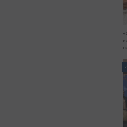
«
в
н
2