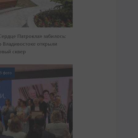
Сердце Патрокла» забилось:
о Владивостоке открыли
овый сквер
3 фото