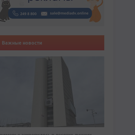
Важные новости
риморье закрепилось в десятке лучших