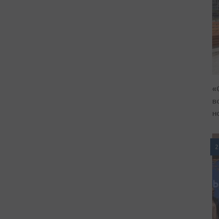
«
в
н
2