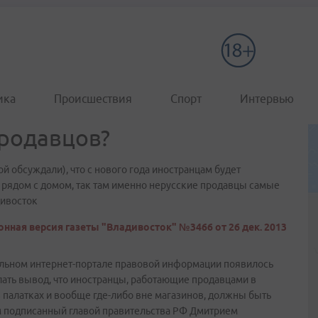
ика
Происшествия
Спорт
Интервью
продавцов?
й обсуждали), что с нового года иностранцам будет
к рядом с домом, так там именно нерусские продавцы самые
ивосток
нная версия газеты "Владивосток" №3466 от 26 дек. 2013
иальном интернет-портале правовой информации появилось
лать вывод, что иностранцы, работающие продавцами в
в палатках и вообще где-либо вне магазинов, должны быть
ом подписанный главой правительства РФ Дмитрием