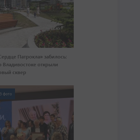
Сердце Патрокла» забилось:
о Владивостоке открыли
овый сквер
3 фото