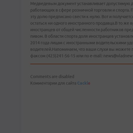
Медведевым документ устанавливает допустимую до
работающих в сфере розничной торговли и спорта. П
эту долю предписано свести к нулю. Вот и получаетс
остаться ни одного иностранного продавца.В то же 
иностранцев от общей численности работников пре
пивом. В области спорта доля иностранцев установл
2014 года лицам с иностранными водительскими удо
водителей.Напоминаем, что ваши слухи вы можете п
факсом (423)241-56-15 или по е-mail: news@vladnew
Comments are disabled
Комментарии для сайта
Cackl
e