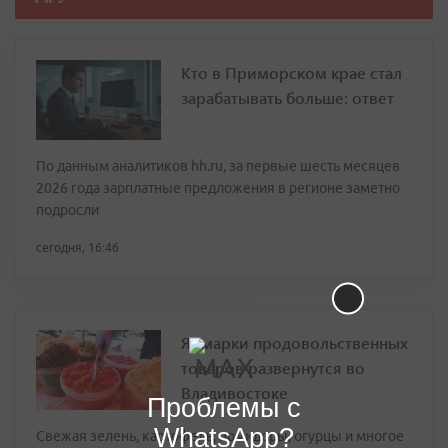
Кто в Приморском крае стал
зарабатывать больше: ответ
По данным аналитиков hh.ru, за первые шесть месяцев
2026 года зарплатные предложения в регионе заметно
подросли
сегодня, 16:46
Ярмарки продовольственных
товаров развернутся во
Владивостоке
Проблемы с
WhatsApp?
Свежая зелень, картофель, помидоры, огурцы и многое