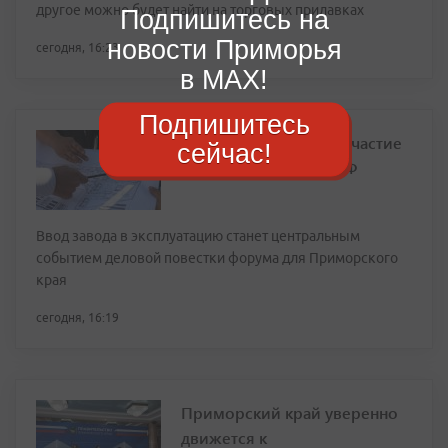
другое можно будет найти на торговых прилавках
Подпишитесь на
новости Приморья
сегодня, 16:23
в MAX!
Подпишитесь
Путин лично примет участие
сейчас!
в запуске НЗМУ на ВЭФ
Ввод завода в эксплуатацию станет центральным
событием деловой повестки форума для Приморского
края
сегодня, 16:19
Приморский край уверенно
движется к