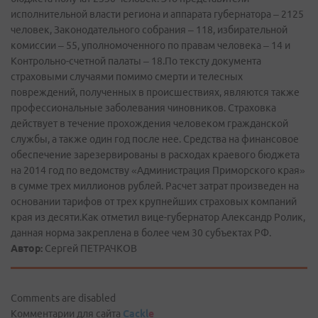
исполнительной власти региона и аппарата губернатора – 2125
человек, Законодательного собрания – 118, избирательной
комиссии – 55, уполномоченного по правам человека – 14 и
Контрольно-­счетной палаты – 18.По тексту документа
страховыми случаями помимо смерти и телесных
повреждений, полученных в происшествиях, являются также
профессиональные заболевания чиновников. Страховка
действует в течение прохождения человеком гражданской
службы, а также один год после нее. Средства на финансовое
обеспечение зарезервированы в расходах краевого бюджета
на 2014 год по ведомству «Администрация Приморского края»
в сумме трех миллионов рублей. Расчет затрат произведен на
основании тарифов от трех крупнейших страховых компаний
края из десяти.Как отметил вице-губернатор Александр Ролик,
данная норма закреплена в более чем 30 субъектах РФ.
Автор:
Сергей ПЕТРАЧКОВ
Comments are disabled
Комментарии для сайта
Cackl
e