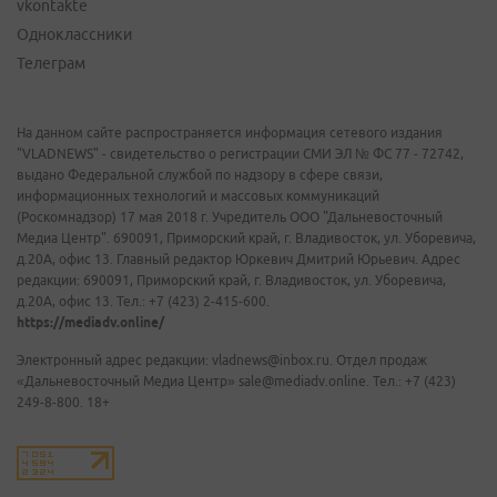
vkontakte
Одноклассники
Телеграм
На данном сайте распространяется информация сетевого издания
"VLADNEWS" - свидетельство о регистрации СМИ ЭЛ № ФС 77 - 72742,
выдано Федеральной службой по надзору в сфере связи,
информационных технологий и массовых коммуникаций
(Роскомнадзор) 17 мая 2018 г. Учредитель ООО "Дальневосточный
Медиа Центр". 690091, Приморский край, г. Владивосток, ул. Уборевича,
д.20А, офис 13. Главный редактор Юркевич Дмитрий Юрьевич. Адрес
редакции: 690091, Приморский край, г. Владивосток, ул. Уборевича,
д.20А, офис 13. Тел.: +7 (423) 2-415-600.
https://mediadv.online/
Электронный адрес редакции: vladnews@inbox.ru. Отдел продаж
«Дальневосточный Медиа Центр» sale@mediadv.online. Тел.: +7 (423)
249-8-800. 18+