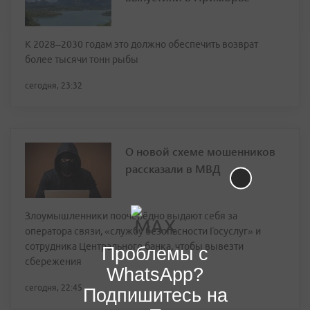
К 2028–2030 годам это должно обеспечить возврат
более тысячи тонн рыбы
сегодня, 23:32
О новой схеме мошенников
рассказали в МВД
Злоумышленники поочерёдно выдают себя за
оператора связи, «службу безопасности Госуслуг» и
сотрудника Центрального банка, чтобы вывезти
Проблемы с
сбережения
WhatsApp?
сегодня, 22:45
Подпишитесь на