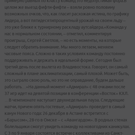
примерно равных по классу команд это недопустимая фора.В
целом же выезд фифти-­фифти – взяли ровно половину
возможных очков, что, как гласит расхожая истина, по графику
лидера, а вот пятидесятипроцентный урожай на своем льду –
это уже ближе к турнирному раскладу аутсайдера.«Команда у
нас в нормальном состоянии, – отметил, комментируя
проигрыш, Сергей Светлов, – но есть моменты, на которые
следует обратить внимание. Мы много летаем, меняем
часовые пояса. Сложно в таких условиях команду постоянно
поддерживать и держать в идеальной форме. Сегодня был
третий день после вылета из Владивостока. Говорят, он самый
сложный в плане акклиматизации, самый плохой. Может быть,
это сыграло свою роль, но это не оправдание, будем дальше
работать…»На данный момент «Адмирал» с 48 очками после
37 игр идет на девятой позиции в конференции «Восток» КХЛ.
…В чемпионате наступает двухнедельная пауза. Следующие
матчи, причем опять гостевые, «Адмирал» проведет в самый
канун Нового года: 26 декабря в Астане встретится с
«Барысом», 28-го в Омске – с «Авангардом». В родных стенах
болельщики смогут увидеть команду на новогодних каникулах.
С 3 по 9 января состоятся встречи с коллективами из Санкт-