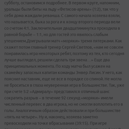
субботу, остановимся подробнее. В первом круге, напомним,
уральцы были биты на льду «Фетисов-арены» (1:2), так что у
себя дома жаждали реванша. С самого начала хозяева взяли,
что называется, быка за рога и к концу второго периода вели
со счетом 4:1. Заключительная двадцатиминутка проходила в
равной борьбе – 1:1, но для гостей это явилось слабым
утешением.Доигрывали матч «моряки» тремя пятерками. Как
скажет потом главный тренер Сергей Светлов, «нам не совсем
понравилась игра некоторых ребят, поэтому из тех, кто сегодня
лучше выглядел, решили сделать три звена…» Еще два
принципиальных момента. По ходу матча был усажен на
скамейку запасных капитан команды Энвер Лисин. У него, как
пояснил наставник, еще не все в порядке со спиной. Не могла
не броситься в глаза неуверенная игра в большинстве. Так, уже
при счете 5:2 «Адмиралу» представился отличный шанс
сократить разрыв – в течение 92 секунд «моряки» имели
численный перевес в два игрока, но не смогли воплотить его в
голы. Аналогичным образом действовали и при большинстве
«пять на четыре». Ну и, наконец, хозяева заметно
превосходили на точке вбрасывания (39:15). При игре