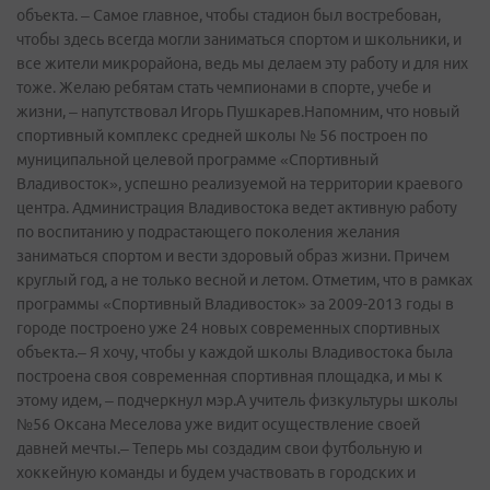
объекта. – Самое главное, чтобы стадион был востребован,
чтобы здесь всегда могли заниматься спортом и школьники, и
все жители микрорайона, ведь мы делаем эту работу и для них
тоже. Желаю ребятам стать чемпионами в спорте, учебе и
жизни, – напутствовал Игорь Пушкарев.Напомним, что новый
спортивный комплекс средней школы № 56 построен по
муниципальной целевой программе «Спортивный
Владивосток», успешно реализуемой на территории краевого
центра. Администрация Владивостока ведет активную работу
по воспитанию у подрастающего поколения желания
заниматься спортом и вести здоровый образ жизни. Причем
круглый год, а не только весной и летом. Отметим, что в рамках
программы «Спортивный Владивосток» за 2009-2013 годы в
городе построено уже 24 новых современных спортивных
объекта.– Я хочу, чтобы у каждой школы Владивостока была
построена своя современная спортивная площадка, и мы к
этому идем, – подчеркнул мэр.А учитель физкультуры школы
№56 Оксана Меселова уже видит осуществление своей
давней мечты.– Теперь мы создадим свои футбольную и
хоккейную команды и будем участвовать в городских и