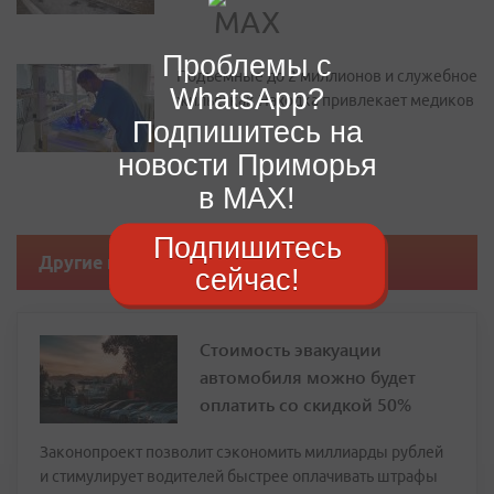
Проблемы с
Подъемные до 2 миллионов и служебное
WhatsApp?
жилье: как Находка привлекает медиков
Подпишитесь на
новости Приморья
в MAX!
Подпишитесь
Другие новости
сейчас!
Стоимость эвакуации
автомобиля можно будет
оплатить со скидкой 50%
Законопроект позволит сэкономить миллиарды рублей
и стимулирует водителей быстрее оплачивать штрафы