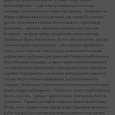
директор средней школы № 56 Юлия Якуш.Первые
физкультурники – а здесь могут заниматься не только
школяры, но и жители всех окрестных домов – появились на
новом стадионе уже в понедельник, как только был открыт
доступ. Нетерпение горожан понять можно.– Здесь были
развалины, – делится эмоциями семиклассник Ярослав
Богданов, – не было трибун, раздевалок, камни повсюду.
Заниматься было невозможно. То, что сделали сейчас, просто
отлично.Новый спорткомплекс – это огромное футбольное
поле с искусственной травой, прорезиненными беговыми
дорожками и трибунами для зрителей. Рядом волейбольная и
баскетбольная площадки, а также гимнастический комплекс
со спортивными тренажерами. Неподалеку новая хоккейная
коробка. Переодеваться на занятия физкультурой учащиеся
школы могут в теплых раздевалках, расположенных на
стадионе. Территория спорткомплекса огорожена и освещена,
ведется видеонаблюдение. – Теперь все смогут подтягиваться,
бегать, прыгать, – уверяет другой ученик 56-й школы Виктор
Пищенко. – Раньше, на старом стадионе, можно было только
бегать, и то с трудом. Глава города Игорь Пушкарев призвал и
ребят, и взрослых к активному использованию спортивного