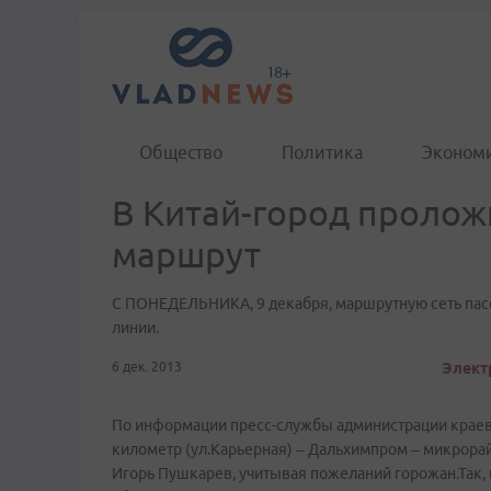
Общество
Политика
Эконом
В Китай-город проло
маршрут
С ПОНЕДЕЛЬНИКА, 9 декабря, маршрутную сеть пас
линии.
6 дек. 2013
Электр
По информации пресс-службы администрации краево
километр (ул.Карьерная) – Дальхимпром – микрорай
Игорь Пушкарев, учитывая пожеланий горожан.Так,