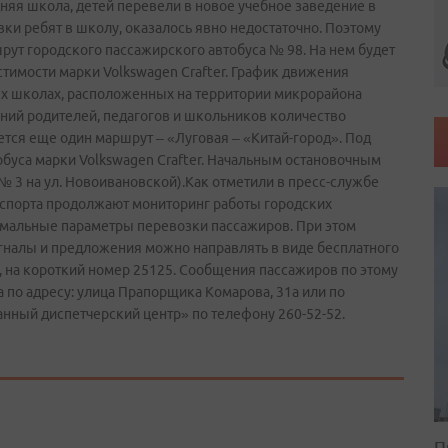
няя школа, детей перевели в новое учебное заведение в
вки ребят в школу, оказалось явно недостаточно. Поэтому
ут городского пассажирского автобуса № 98. На нем будет
тимости марки Volkswagen Crafter. График движения
ых школах, расположенных на территории микрорайона
ний родителей, педагогов и школьников количество
ется еще один маршрут – «Луговая – «Китай-город». Под
буса марки Volkswagen Crafter. Начальным остановочным
№ 3 на ул. Новоивановской).Как отметили в пресс-службе
нспорта продолжают мониторинг работы городских
имальные параметры перевозки пассажиров. При этом
гналы и предложения можно направлять в виде бесплатного
 на короткий номер 25125. Сообщения пассажиров по этому
 по адресу: улица Прапорщика Комарова, 31а или по
анный диспетчерский центр» по телефону 260-52-52.
П