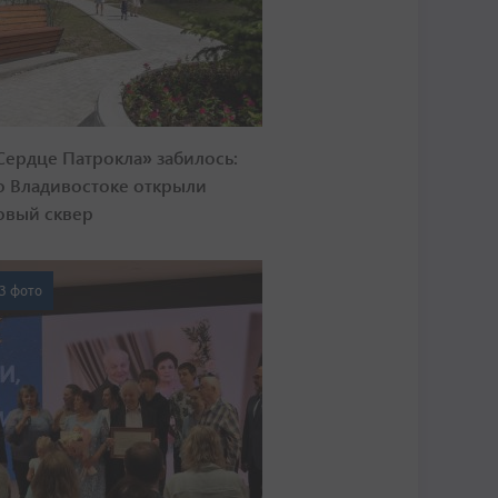
Сердце Патрокла» забилось:
о Владивостоке открыли
овый сквер
3 фото