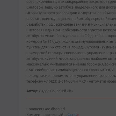
обеспокоенность: в их микрорайоне закрылась сред
Снеговой Пади, но автобуса, выделенного для доста
Игорь Пушкарев распорядился открыть новый маршр
работать один муниципальный автобус средней вмес
разработан под расписание занятий в муниципальн
Снеговая Падь. При необходимости с учетом пожела
автобусов может быть увеличено.С 9 декабря откро
номером № 96 будут ходить два муниципальных авто
пунктом для них станет «Площадь Луговая» (у дома 
приморской столицы, специалисты управления тра
автобусных линий, чтобы определить наиболее опт
максимально учитываются мнения горожан.Свои си
СМС-сообщения, начинающегося со слова АВТОБУС,
поводу также принимаются в управлении транспорта
телефону +7 (423) 2-614-334 и МКУ «Автоматизиров
Автор:
Отдел новостей «В»
Comments are disabled
Комментарии для сайта
Cackl
e