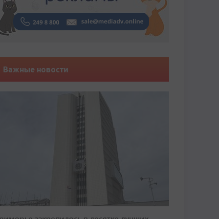
Важные новости
риморье закрепилось в десятке лучших