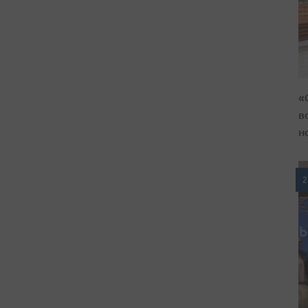
«
в
н
2