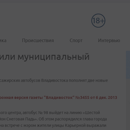
ика
Происшествия
Спорт
Интервью
жили муниципальный
сажирских автобусов Владивостока пополнят две новые
онная версия газеты "Владивосток" №3455 от 6 дек. 2013
го центра, автобус № 98 выйдет на линию «Шестой
он Снеговая Падь». Об этом распорядился глава города
 на встрече с мэром жители улицы Карьерной выражали